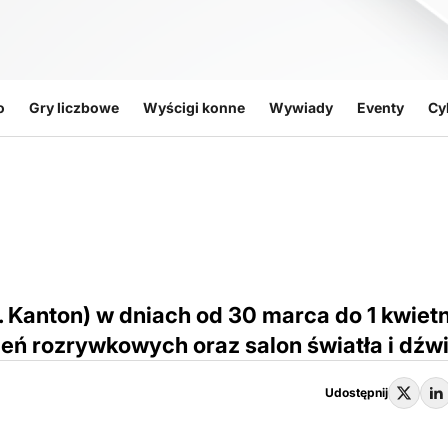
o
Gry liczbowe
Wyścigi konne
Wywiady
Eventy
Cy
 Kanton) w dniach od 30 marca do 1 kwietn
zeń rozrywkowych oraz salon światła i dźw
Udostępnij