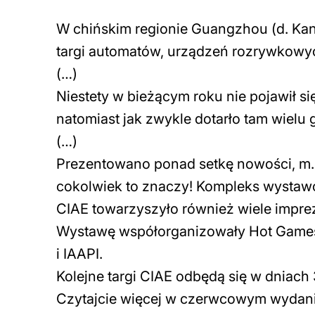
W chińskim regionie Guangzhou (d. Kant
targi automatów, urządzeń rozrywkowych
(…)
Niestety w bieżącym roku nie pojawił s
natomiast jak zwykle dotarło tam wielu g
(…)
Prezentowano ponad setkę nowości, m.i
cokolwiek to znaczy! Kompleks wystawo
CIAE towarzyszyło również wiele imprez
Wystawę współorganizowały Hot Games 
i IAAPI.
Kolejne targi CIAE odbędą się w dniach
Czytajcie więcej w czerwcowym wydaniu