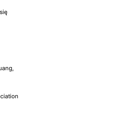
się
uang,
ciation