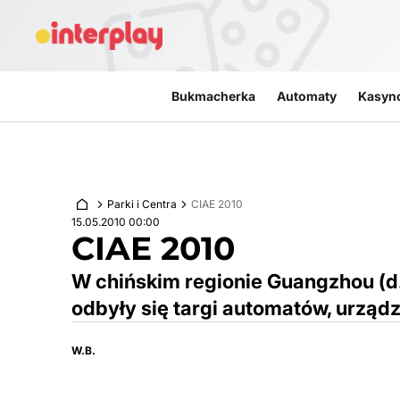
Przejdź do treści
Bukmacherka
Automaty
Kasyn
Parki i Centra
CIAE 2010
15.05.2010 00:00
CIAE 2010
W chińskim regionie Guangzhou (d.
odbyły się targi automatów, urząd
W.B.