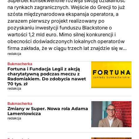
Superbet konsekwentnie rozwija swoją działalność
na rynkach zagranicznych. Wejście do Grecji to już
szósta międzynarodowa ekspansja operatora, a
zarazem pierwszy projekt realizowany po
pozyskaniu inwestycji funduszu Blackstone o
wartości 1,2 mld euro. Mimo silnej konkurencji i
obecności doświadczonych lokalnych operatorów
firma zakłada, że w ciągu trzech lat znajdzie się w…
redakcja
Bukmacherka
Fortuna i Fundacja Legii z akcją
charytatywną podczas meczu z
Radomiakiem. Do zdobycia nawet
70 tys. zł
redakcja
Bukmacherka
Zmiany w Super. Nowa rola Adama
Lamentowicza
redakcja