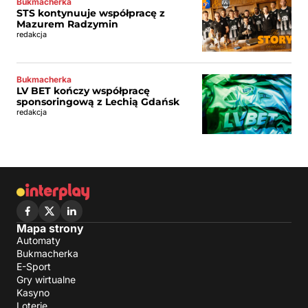
Bukmacherka
STS kontynuuje współpracę z
Mazurem Radzymin
redakcja
Bukmacherka
LV BET kończy współpracę
sponsoringową z Lechią Gdańsk
redakcja
Mapa strony
Automaty
Bukmacherka
E-Sport
Gry wirtualne
Kasyno
Loterie