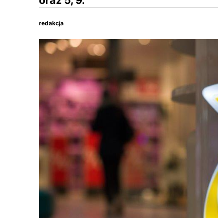
oraz 5, 9.
redakcja