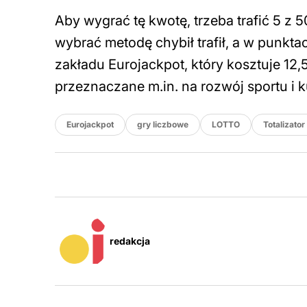
Aby wygrać tę kwotę, trzeba trafić 5 z 
wybrać metodę chybił trafił, a w punk
zakładu Eurojackpot, który kosztuje 12,5
przeznaczane m.in. na rozwój sportu i k
Eurojackpot
gry liczbowe
LOTTO
Totalizato
redakcja