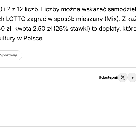
50 i 2 z 12 liczb. Liczby można wskazać samodziel
tach LOTTO zagrać w sposób mieszany (Mix). Z k
0 zł, kwota 2,50 zł (25% stawki) to dopłaty, któr
ultury w Polsce.
r Sportowy
Udostępnij