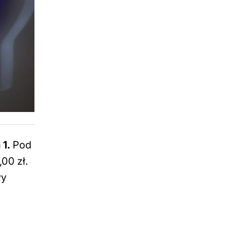
 1.
Pod
00 zł.
wy