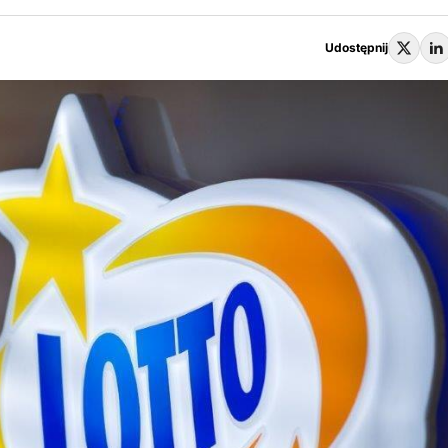
Udostępnij