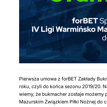
Pierwsza umowa z forBET Zakłady Bukm
roku, czyli do końca sezonu 2019/20. N
wiemy, że bukmacher zostaje możemy p
Mazurskim Związkiem Piłki Nożnej do 