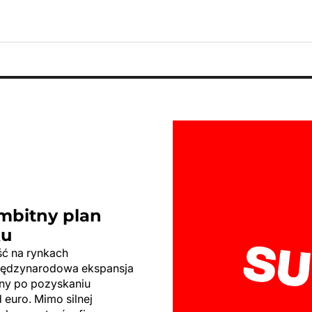
Ambitny plan
ku
ść na rynkach
 międzynarodowa ekspansja
any po pozyskaniu
 euro. Mimo silnej