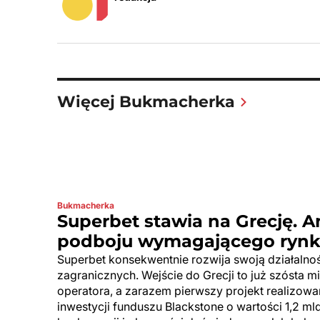
Więcej Bukmacherka
Bukmacherka
Superbet stawia na Grecję. 
podboju wymagającego ryn
Superbet konsekwentnie rozwija swoją działalno
zagranicznych. Wejście do Grecji to już szósta
operatora, a zarazem pierwszy projekt realizow
inwestycji funduszu Blackstone o wartości 1,2 mld