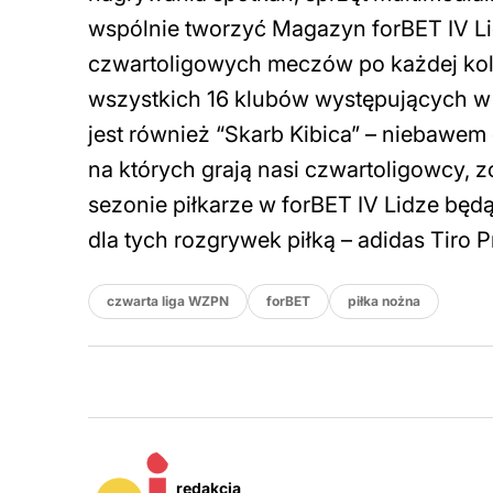
wspólnie tworzyć Magazyn forBET IV Li
czwartoligowych meczów po każdej kole
wszystkich 16 klubów występujących 
jest również “Skarb Kibica” – niebawem 
na których grają nasi czwartoligowcy, z
sezonie piłkarze w forBET IV Lidze bę
dla tych rozgrywek piłką – adidas Tiro 
czwarta liga WZPN
forBET
piłka nożna
redakcja