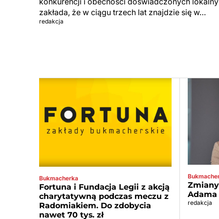
konkurencji i obecności doświadczonych lokalny
zakłada, że w ciągu trzech lat znajdzie się w…
redakcja
Bukmache
Bukmacherka
Zmiany
Fortuna i Fundacja Legii z akcją
Adama 
charytatywną podczas meczu z
redakcja
Radomiakiem. Do zdobycia
nawet 70 tys. zł