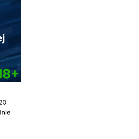
020
lnie