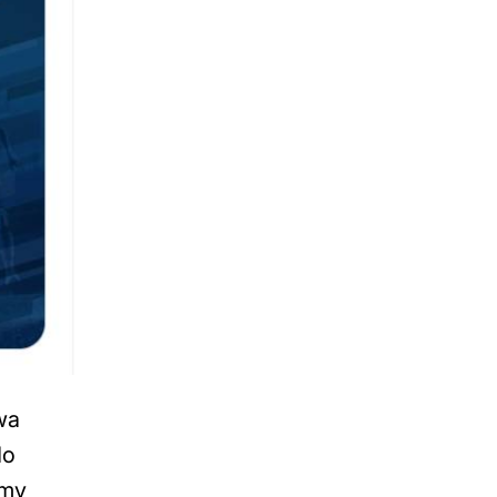
wa
do
emy