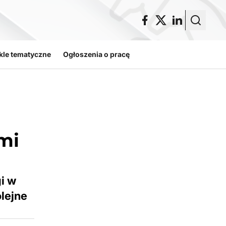
kle tematyczne
Ogłoszenia o pracę
mi
i w
lejne