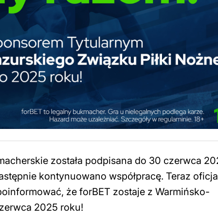
acherskie została podpisana do 30 czerwca 2
astępnie kontynuowano współpracę. Teraz oficja
oinformować, że forBET zostaje z Warmińsko-
czerwca 2025 roku!