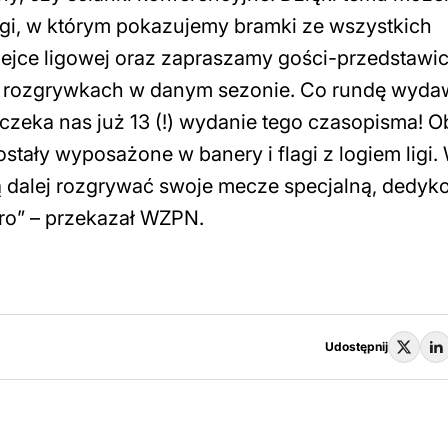
gi, w którym pokazujemy bramki ze wszystkich
jce ligowej oraz zapraszamy gości-przedstawici
w rozgrywkach w danym sezonie. Co rundę wyd
czeka nas już 13 (!) wydanie tego czasopisma! O
ostały wyposażone w banery i flagi z logiem ligi.
dą dalej rozgrywać swoje mecze specjalną, dedy
Pro” – przekazał WZPN.
Udostępnij