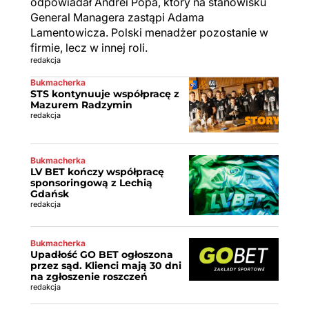
odpowiadał Andrei Popa, który na stanowisku
General Managera zastąpi Adama
Lamentowicza. Polski menadżer pozostanie w
firmie, lecz w innej roli.
redakcja
Bukmacherka
STS kontynuuje współpracę z
Mazurem Radzymin
redakcja
Bukmacherka
LV BET kończy współpracę
sponsoringową z Lechią
Gdańsk
redakcja
Bukmacherka
Upadłość GO BET ogłoszona
przez sąd. Klienci mają 30 dni
na zgłoszenie roszczeń
redakcja