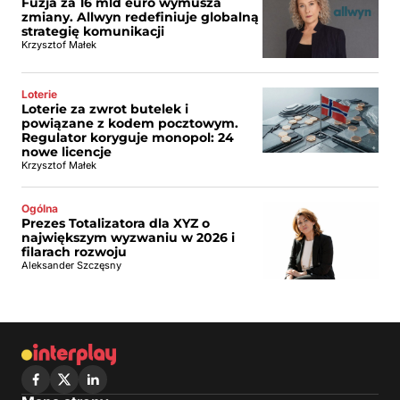
Fuzja za 16 mld euro wymusza
zmiany. Allwyn redefiniuje globalną
strategię komunikacji
Krzysztof Małek
Loterie
Loterie za zwrot butelek i
powiązane z kodem pocztowym.
Regulator koryguje monopol: 24
nowe licencje
Krzysztof Małek
Ogólna
Prezes Totalizatora dla XYZ o
największym wyzwaniu w 2026 i
filarach rozwoju
Aleksander Szczęsny