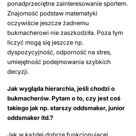
ponadprzeciętne zainteresowanie sportem.
Znajomość podstaw matematyki
oczywiście jeszcze żadnemu
bukmacherowi nie zaszkodziła. Poza tym
liczyć mogą się jeszcze np.
dyspozycyjność, odporność na stres,
umiejętność podejmowania szybkich
decyzji.
Jak wygląda hierarchia, jeśli chodzi o
bukmacherów. Pytam o to, czy jest coś
takiego jak np. starszy oddsmaker, junior
oddsmaker itd.?
Jak w każdej dobrze funkcjonującej