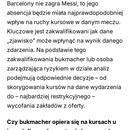
Barcelony nie zagra Messi, to jego
absencja będzie miała najprawdopodobniej
wpływ na ruchy kursowe w danym meczu.
Kluczowe jest zakwalifikowani jak dane
„zjawisko” może wpłynąć na wynik danego
zdarzenia. Na podstawie tego
zakwalifikowania bukmacher lub osoba
zarządzająca ryzykiem w dziale analiz
podejmują odpowiednie decyzje – od
skorygowania kursów na dane wydarzenia
do – najbardziej restrykcyjnego –
wycofania zakładów z oferty.
Czy bukmacher opiera się na kursach u