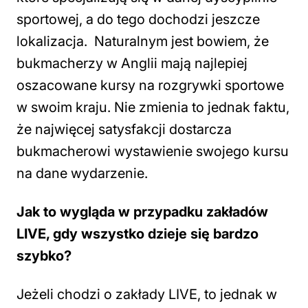
sportowej, a do tego dochodzi jeszcze
lokalizacja. Naturalnym jest bowiem, że
bukmacherzy w Anglii mają najlepiej
oszacowane kursy na rozgrywki sportowe
w swoim kraju. Nie zmienia to jednak faktu,
że najwięcej satysfakcji dostarcza
bukmacherowi wystawienie swojego kursu
na dane wydarzenie.
Jak to wygląda w przypadku zakładów
LIVE, gdy wszystko dzieje się bardzo
szybko?
Jeżeli chodzi o zakłady LIVE, to jednak w