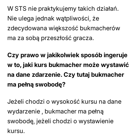
W STS nie praktykujemy takich działań.
Nie ulega jednak wątpliwości, że
zdecydowana większość bukmacherów
ma za sobą przeszłość gracza.
Czy prawo w jakikolwiek sposób ingeruje
w to, jaki kurs bukmacher może wystawić
na dane zdarzenie. Czy tutaj bukmacher
ma pełną swobodę?
Jeżeli chodzi o wysokość kursu na dane
wydarzenie , bukmacher ma pełną
swobodę, jeżeli chodzi o wystawienie
kursu.