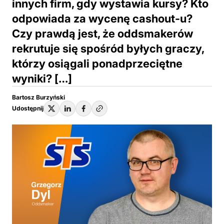
innych firm, gdy wystawia kursy? Kto
odpowiada za wycenę cashout-u?
Czy prawdą jest, że oddsmakerów
rekrutuje się spośród byłych graczy,
którzy osiągali ponadprzeciętne
wyniki? […]
Bartosz Burzyński
Udostępnij