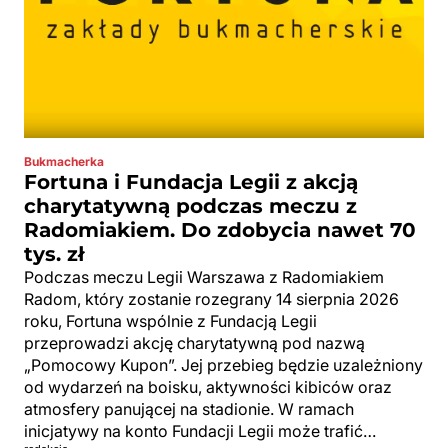
Bukmacherka
Fortuna i Fundacja Legii z akcją
charytatywną podczas meczu z
Radomiakiem. Do zdobycia nawet 70
tys. zł
Podczas meczu Legii Warszawa z Radomiakiem
Radom, który zostanie rozegrany 14 sierpnia 2026
roku, Fortuna wspólnie z Fundacją Legii
przeprowadzi akcję charytatywną pod nazwą
„Pomocowy Kupon”. Jej przebieg będzie uzależniony
od wydarzeń na boisku, aktywności kibiców oraz
atmosfery panującej na stadionie. W ramach
inicjatywy na konto Fundacji Legii może trafić…