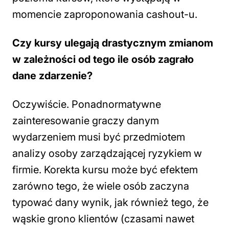
momencie zaproponowania cashout-u.
Czy kursy ulegają drastycznym zmianom
w zależności od tego ile osób zagrało
dane zdarzenie?
Oczywiście. Ponadnormatywne
zainteresowanie graczy danym
wydarzeniem musi być przedmiotem
analizy osoby zarządzającej ryzykiem w
firmie. Korekta kursu może być efektem
zarówno tego, że wiele osób zaczyna
typować dany wynik, jak również tego, że
wąskie grono klientów (czasami nawet