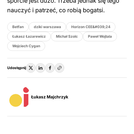
sporcie jest dużo. Trzeba jednak się tego
nauczyć i patrzeć, co robią bogatsi.
Betfan
dziki warszawa
Horizon CEE&#039;24
Łukasz Łazarewicz
Michał Szolc
Paweł Wojtala
Wojciech Cygan
Udostępnij
Łukasz Majchrzyk