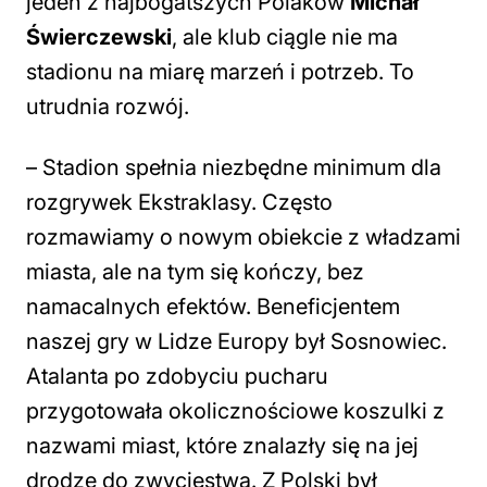
jeden z najbogatszych Polaków
Michał
Świerczewski
, ale klub ciągle nie ma
stadionu na miarę marzeń i potrzeb. To
utrudnia rozwój.
–
Stadion spełnia niezbędne minimum dla
rozgrywek Ekstraklasy. Często
rozmawiamy o nowym obiekcie z władzami
miasta, ale na tym się kończy, bez
namacalnych efektów. Beneficjentem
naszej gry w Lidze Europy był Sosnowiec.
Atalanta po zdobyciu pucharu
przygotowała okolicznościowe koszulki z
nazwami miast, które znalazły się na jej
drodze do zwycięstwa. Z Polski był