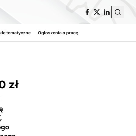
kle tematyczne
Ogłoszenia o pracę
0 zł
ź
ę
,
ego