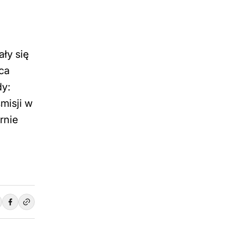
ły się
ca
dy:
misji w
rnie