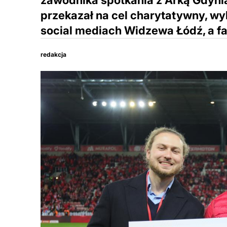
zawodnika spotkania z Arką Gdyni
przekazał na cel charytatywny, wy
social mediach Widzewa Łódź, a fan
redakcja