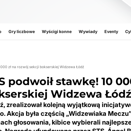
o
Gry liczbowe
Wyścigi konne
Wywiady
Eventy
Cy
0 000 zł na rozwój sekcji bokserskiej Widzewa Łódź
TS podwoił stawkę! 10 00
okserskiej Widzewa Łód
, zrealizował kolejną wyjątkową inicjatyw
go. Akcja była częścią „Widzewiaka Meczu”
ch głosowania, kibice wybierali najlepsz