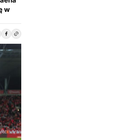
Baena
ę w