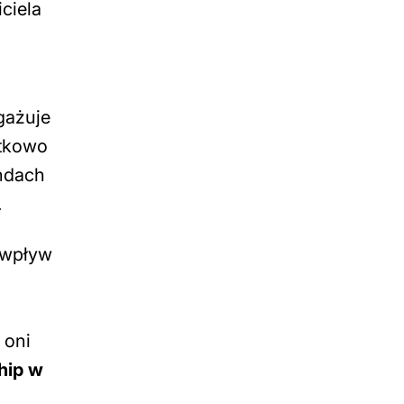
ciela
gażuje
atkowo
ndach
.
 wpływ
 oni
hip w