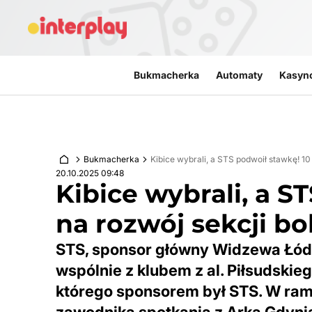
Przejdź do treści
Bukmacherka
Automaty
Kasyn
Bukmacherka
Kibice wybrali, a STS podwoił stawkę! 1
20.10.2025 09:48
Kibice wybrali, a S
na rozwój sekcji b
STS, sponsor główny Widzewa Łódź
wspólnie z klubem z al. Piłsudskie
którego sponsorem był STS. W rama