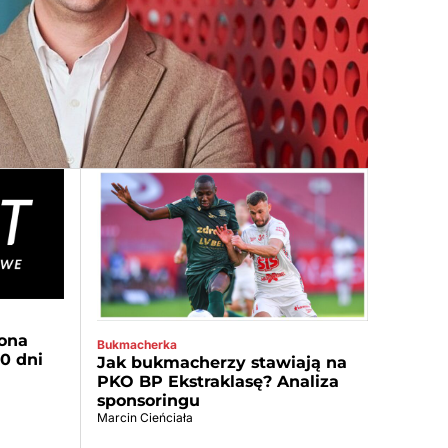
ona
Bukmacherka
30 dni
Jak bukmacherzy stawiają na
PKO BP Ekstraklasę? Analiza
sponsoringu
Marcin Cieńciała