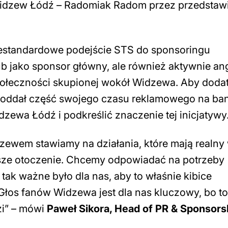
dzew Łódź – Radomiak Radom przez przedstawi
niestandardowe podejście STS do sponsoringu
lub jako sponsor główny, ale również aktywnie an
społeczności skupionej wokół Widzewa. Aby dod
S oddał część swojego czasu reklamowego na ba
ewa Łódź i podkreślić znaczenie tej inicjatywy
zewem stawiamy na działania, które mają realny
liższe otoczenie. Chcemy odpowiadać na potrzeby
 tak ważne było dla nas, aby to właśnie kibice
Głos fanów Widzewa jest dla nas kluczowy, bo to
zi” – mówi
Paweł Sikora, Head of PR & Sponsors