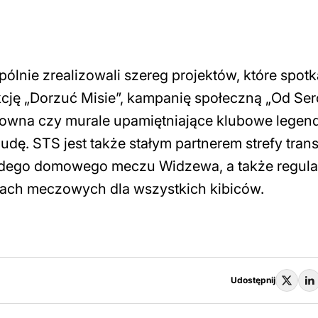
lnie zrealizowali szereg projektów, które spotka
cję „Dorzuć Misie”, kampanię społeczną „Od Ser
Downa czy murale upamiętniające klubowe legen
dę. STS jest także stałym partnerem strefy trans
 każdego domowego meczu Widzewa, a także regula
iach meczowych dla wszystkich kibiców.
Udostępnij