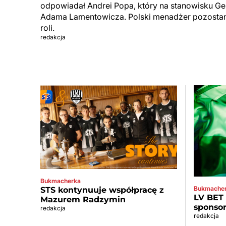
odpowiadał Andrei Popa, który na stanowisku Ge
Adama Lamentowicza. Polski menadżer pozostanie
roli.
redakcja
Bukmacherka
Bukmache
STS kontynuuje współpracę z
LV BET
Mazurem Radzymin
sponso
redakcja
redakcja