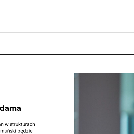
 Adama
n w strukturach
umuński będzie