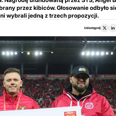
a. Nagrodę ufundowaną przez STS, Ángel 
brany przez kibiców. Głosowanie odbyło si
i wybrali jedną z trzech propozycji.
Udostępnij