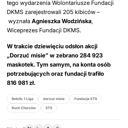
tego wydarzenia Wolontariusze Fundacji
DKMS zarejestrowali 205 kibiców –
wyznała
Agnieszka Wodzińska
,
Wiceprezes Fundacji DKMS.
W trakcie dziewięciu odsłon akcji
„Dorzuć misie” w zebrano 284 923
maskotek. Tym samym, na konta osób
potrzebujących oraz fundacji trafiło
816 981 zł.
Betclic 1.Liga
dorzuć misie
Fundacja STS
Ruch Chorzów
STS