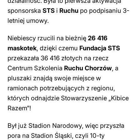
działalność. Była to pierwsza aktywacja
sponsorska
STS
i
Ruchu
po podpisaniu 3-
letniej umowy.
Niebiescy rzucili na bieżnię
26 416
maskotek
, dzięki czemu
Fundacja STS
przekazała 36 416 złotych na rzecz
Centrum Szkolenia
Ruchu Chorzów
, a
pluszaki znajdą swoje miejsce w
ramionach potrzebujących z regionu,
których odnajdzie Stowarzyszenie „Kibice
Razem”!
Był już Stadion Narodowy, więc przyszła
pora na Stadion Śląski, czyli 10-ty