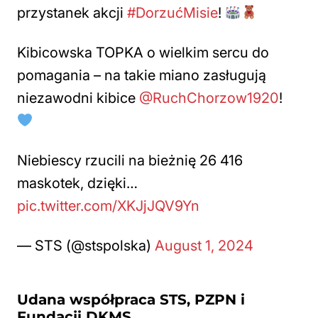
przystanek akcji
#DorzućMisie
!
Kibicowska TOPKA o wielkim sercu do
pomagania – na takie miano zasługują
niezawodni kibice
@RuchChorzow1920
!
Niebiescy rzucili na bieżnię 26 416
maskotek, dzięki…
pic.twitter.com/XKJjJQV9Yn
— STS (@stspolska)
August 1, 2024
Udana współpraca STS, PZPN i
Fundacji DKMS