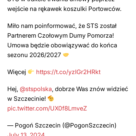
wejście na rękawek koszulki Portowców.
Miło nam poinformować, że STS został
Partnerem Czołowym Dumy Pomorza!
Umowa będzie obowiązywać do końca
sezonu 2026/2027
Więcej
https://t.co/yzIGr2HRkt
Hej,
@stspolska
, dobrze Was znów widzieć
w Szczecinie!
pic.twitter.com/UX0f8LmveZ
— Pogoń Szczecin (@PogonSzczecin)
July 13, 2024