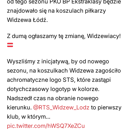
od tego sezonu PKO BP Ekstraklasy będzie
znajdowało się na koszulach piłkarzy
Widzewa Łódź.
Z dumą ogłaszamy tę zmianę, Widzewiacy!
Wyszliśmy z inicjatywą, by od nowego
sezonu, na koszulkach Widzewa zagościło
achromatyczne logo STS, które zastąpi
dotychczasowy logotyp w kolorze.
Nadszedł czas na obranie nowego
kierunku.
@RTS_Widzew_Lodz
to pierwszy
klub, w którym…
pic.twitter.com/hWSQ7XeZCu