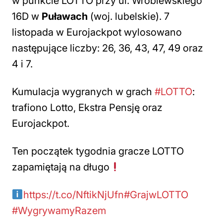
w punkcie LOTTO przy ul. Wróblewskiego
16D w
Puławach
(woj. lubelskie). 7
listopada w Eurojackpot wylosowano
następujące liczby: 26, 36, 43, 47, 49 oraz
4 i 7.
Kumulacja wygranych w grach
#LOTTO
:
trafiono Lotto, Ekstra Pensję oraz
Eurojackpot.
Ten początek tygodnia gracze LOTTO
zapamiętają na długo
https://t.co/NftikNjUfn
#GrajwLOTTO
#WygrywamyRazem