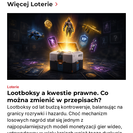
Więcej Loterie
Loterie
Lootboksy a kwestie prawne. Co
można zmienić w przepisach?
Lootboksy od lat budzą kontrowersje, balansując na
granicy rozrywki i hazardu. Choć mechanizm
losowych nagród stał się jednym z
najpopularniejszych modeli monetyzacji gier wideo,
ustawodawcy w wielu krajach wciąż toczą dyskusje