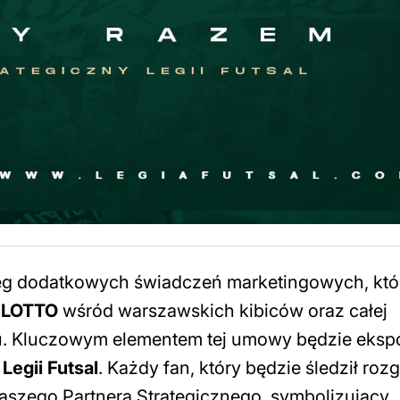
eg dodatkowych świadczeń marketingowych, któ
i
LOTTO
wśród warszawskich kibiców oraz całej
ju. Kluczowym elementem tej umowy będzie eksp
h
Legii Futsal
. Każdy fan, który będzie śledził roz
szego Partnera Strategicznego, symbolizujący