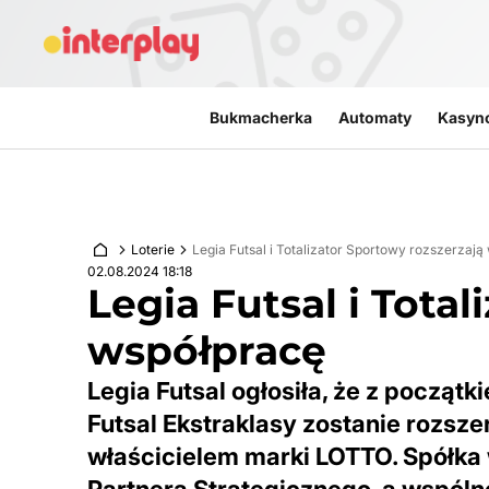
Przejdź do treści
Bukmacherka
Automaty
Kasyn
Loterie
Legia Futsal i Totalizator Sportowy rozszerzaj
02.08.2024 18:18
Legia Futsal i Tota
współpracę
Legia Futsal ogłosiła, że z pocz
Futsal Ekstraklasy zostanie rozsz
właścicielem marki LOTTO. Spółka