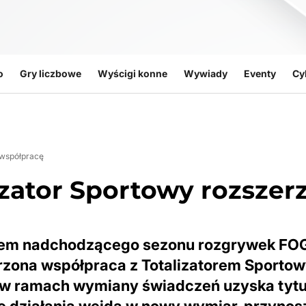
o
Gry liczbowe
Wyścigi konne
Wywiady
Eventy
Cy
ą współpracę
lizator Sportowy rozszer
ątkiem nadchodzącego sezonu rozgrywek F
erzona współpraca z Totalizatorem Sporto
 w ramach wymiany świadczeń uzyska tytu