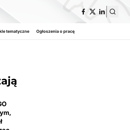
kle tematyczne
Ogłoszenia o pracę
zają
OGO
wym,
ł