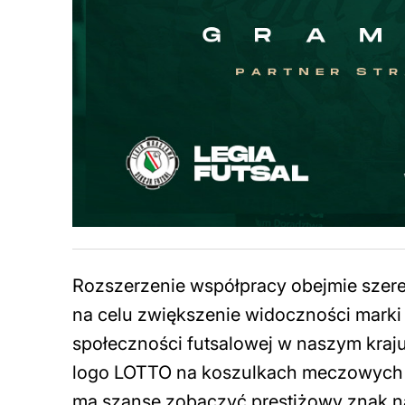
Rozszerzenie współpracy obejmie szer
na celu zwiększenie widoczności mark
społeczności futsalowej w naszym kra
logo LOTTO na koszulkach meczowyc
ma szansę zobaczyć prestiżowy znak na