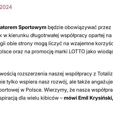
 2024
izatorem Sportowym
będzie obowiązywać przez
k w kierunku długotrwałej współpracy opartej na
gii obie strony mogą liczyć na wzajemne korzyści
Polsce oraz na promocję marki LOTTO jako wiod
wością rozszerzenia naszej współpracy z Totali
e tylko wspiera nasz rozwój, ale także angażuje
sportowej w Polsce. Wierzymy, że nasza współpr
spiracją dla wielu kibiców
–
mówi
Emil Krysiński