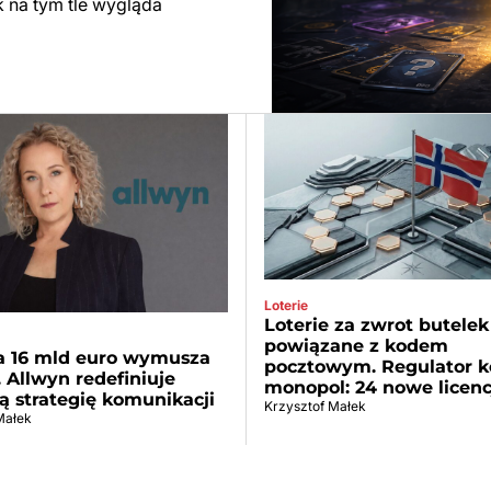
 na tym tle wygląda
Loterie
Loterie za zwrot butelek 
powiązane z kodem
za 16 mld euro wymusza
pocztowym. Regulator k
 Allwyn redefiniuje
monopol: 24 nowe licenc
ą strategię komunikacji
Krzysztof Małek
Małek