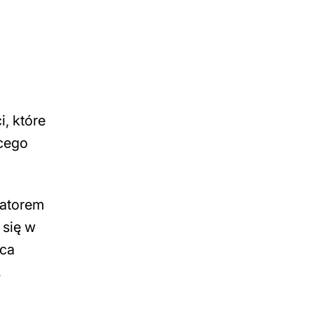
, które
ącego
zatorem
 się w
aca
,