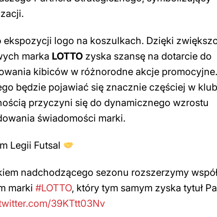
zacji.
o ekspozycji logo na koszulkach. Dzięki zwiększ
owych marka
LOTTO
zyska szansę na dotarcie do
żowania kibiców w różnorodne akcje promocyjne
go będzie pojawiać się znacznie częściej w kl
ością przyczyni się do dynamicznego wzrostu
owania świadomości marki.
m Legii Futsal
tkiem nadchodzącego sezonu rozszerzymy wspó
em marki
#LOTTO
, który tym samym zyska tytuł Pa
.twitter.com/39KTtt03Nv