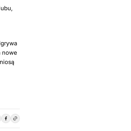
lubu,
odgrywa
ka nowe
 niosą