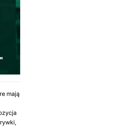
re mają
ozycja
grywki,