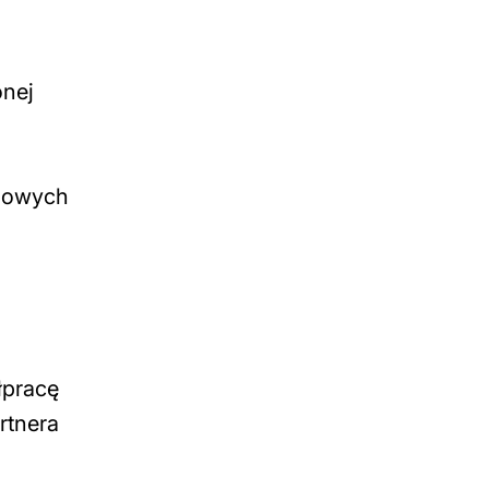
onej
.
ubowych
łpracę
rtnera