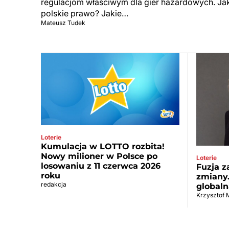
regulacjom właściwym dla gier hazardowych. Jak
polskie prawo? Jakie…
Mateusz Tudek
Loterie
Kumulacja w LOTTO rozbita!
Nowy milioner w Polsce po
Loterie
losowaniu z 11 czerwca 2026
Fuzja 
roku
zmiany.
redakcja
globaln
Krzysztof 