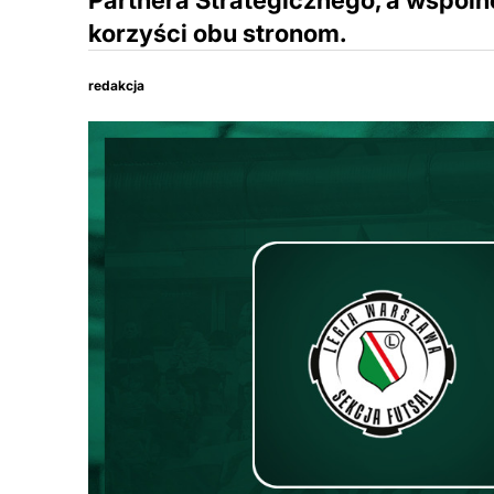
Partnera Strategicznego, a wspól
korzyści obu stronom.
redakcja