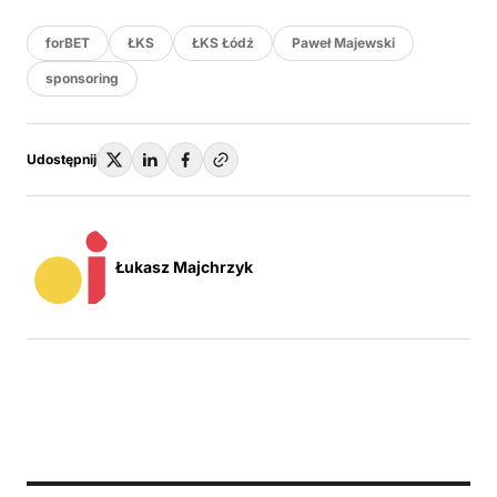
forBET
ŁKS
ŁKS Łódź
Paweł Majewski
sponsoring
Udostępnij
Łukasz Majchrzyk