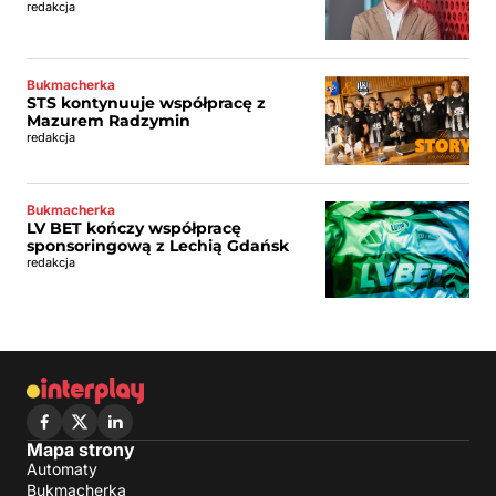
redakcja
Bukmacherka
STS kontynuuje współpracę z
Mazurem Radzymin
redakcja
Bukmacherka
LV BET kończy współpracę
sponsoringową z Lechią Gdańsk
redakcja
Mapa strony
Automaty
Bukmacherka