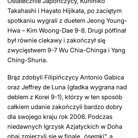
Ostatecznie Japończycy, Kunihiko
Takahashi i Hayato Hijikata, po zaciętym
spotkaniu wygrali z duetem Jeong Young-
Hwa – Kim Woong-Dae 9-8. Drugi półfinał
był równie ciekawy i zakończył się
zwycięstwem 9-7 Wu Chia-Chinga i Yang
Ching-Shuna.
Brąz zdobyli Filipińczycy Antonio Gabica
oraz Jeffrey de Luna (gładka wygrana nad
deblem z Korei 9-1), którzy w ten sposób
całkiem udanie zakończyli bardzo dobry
dla swojego kraju rok 2006. Podczas
niedawnych Igrzysk Azjatyckich w Doha
obaj zmierzyli się w finale „ósemki”, a