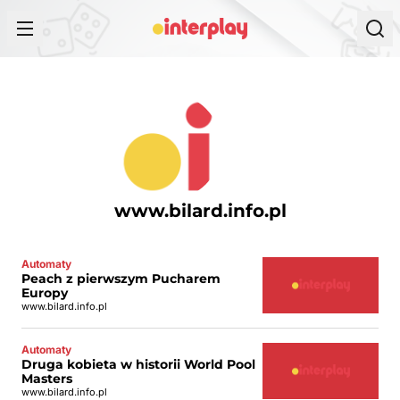
Przejdź do treści
www.bilard.info.pl
Automaty
Peach z pierwszym Pucharem
Europy
www.bilard.info.pl
Automaty
Druga kobieta w historii World Pool
Masters
www.bilard.info.pl