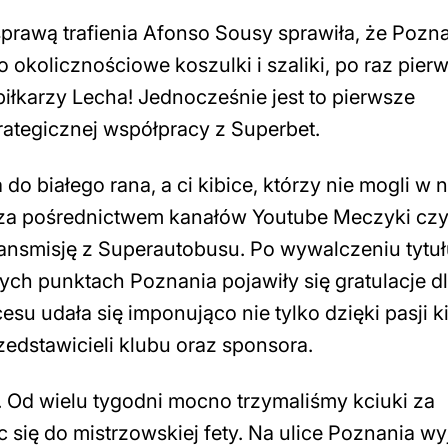
rawą trafienia Afonso Sousy sprawiła, że Pozn
o okolicznościowe koszulki i szaliki, po raz pier
e piłkarzy Lecha! Jednocześnie jest to pierwsze
ategicznej współpracy z Superbet.
białego rana, a ci kibice, którzy nie mogli w n
ie, za pośrednictwem kanałów Youtube Meczyki cz
ransmisję z Superautobusu. Po wywalczeniu tytuł
h punktach Poznania pojawiły się gratulacje dl
esu udała się imponująco nie tylko dzięki pasji k
zedstawicieli klubu oraz sponsora.
 Od wielu tygodni mocno trzymaliśmy kciuki za
 się do mistrzowskiej fety. Na ulice Poznania wy