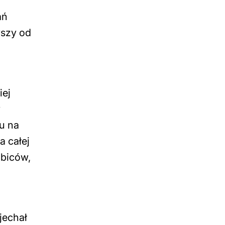
ań
wszy od
iej
y
u na
a całej
ibiców,
jechał