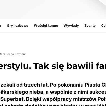
o
Gry liczbowe
Wyścigi konne
Wywiady
Eventy
Cy
 fani Lecha Poznań!
stylu. Tak się bawili fa
zekali od trzech lat. Po pokonaniu Piasta G
piłkarskiego nieba, a wspólnie z nimi sukce
 Superbet. Dzięki współpracy mistrzów Pol