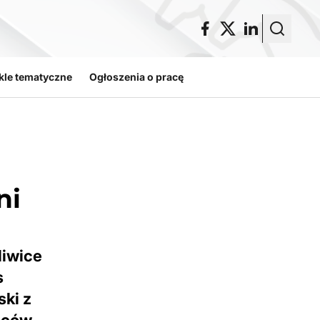
kle tematyczne
Ogłoszenia o pracę
ni
liwice
s
ski z