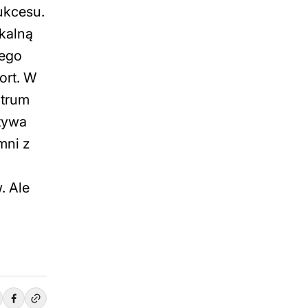
ukcesu.
ikalną
tego
ort. W
ntrum
ktywa
mni z
. Ale