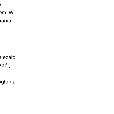
o
tem. W
nania
ależało
zać”,
ogło na