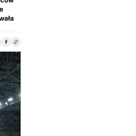
biców
ce
rwała