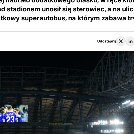
ej nabrało dodatkowego blasku, w ręce ki
d stadionem unosił się sterowiec, a na uli
datkowy superautobus, na którym zabawa t
Udostępnij