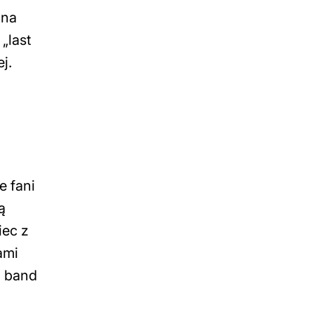
 na
„last
j.
e fani
ą
iec z
ami
+ band