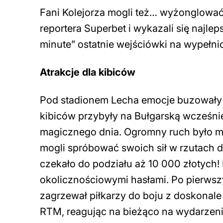
Fani Kolejorza mogli też… wyżonglować so
reportera Superbet i wykazali się najlep
minute” ostatnie wejściówki na wypełnio
Atrakcje dla kibiców
Pod stadionem Lecha emocje buzowały j
kibiców przybyły na Bułgarską wcześni
magicznego dnia. Ogromny ruch było mo
mogli spróbować swoich sił w rzutach d
czekało do podziału aż 10 000 złotych! 
okolicznościowymi hasłami. Po pierwsz
zagrzewał piłkarzy do boju z doskonal
RTM, reagując na bieżąco na wydarzen