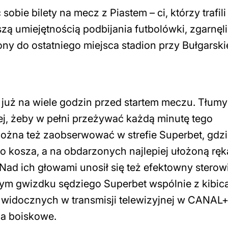
bie bilety na mecz z Piastem – ci, którzy trafili
szą umiejętnością podbijania futbolówki, zgarnęli 
ny do ostatniego miejsca stadion przy Bułgarskie
uż na wiele godzin przed startem meczu. Tłumy
ej, żeby w pełni przeżywać każdą minutę tego
żna też zaobserwować w strefie Superbet, gdzi
o kosza, a na obdarzonych najlepiej ułożoną ręk
Nad ich głowami unosił się też efektowny sterow
ym gwizdku sędziego Superbet wspólnie z kibic
e widocznych w transmisji telewizyjnej w CANAL
ia boiskowe.