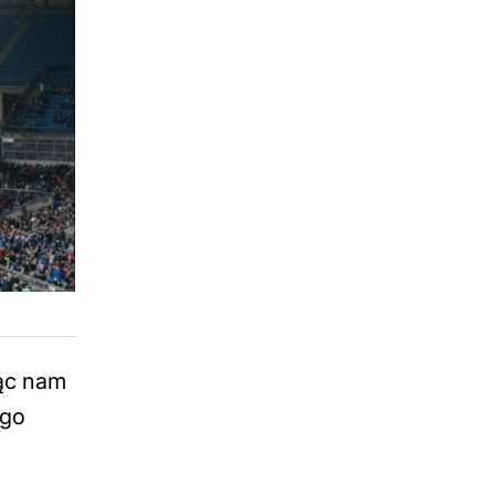
jąc nam
ego