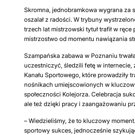
Skromna, jednobramkowa wygrana za sp
oszalał z radości. W trybuny wystrzelon
trzech lat mistrzowski tytuł trafił w ręc
mistrzostwo od momentu nawiązania str
Szampańska zabawa w Poznaniu trwała do 
uczestniczyć, śledzili fetę w internec
Kanału Sportowego, które prowadziły t
nośnikach umiejscowionych w kluczowyc
społeczności Kolejorza. Celebracja sukc
ale też dzięki pracy i zaangażowaniu pr
–
Wiedzieliśmy, że to kluczowy moment.
sportowy sukces, jednocześnie szykując