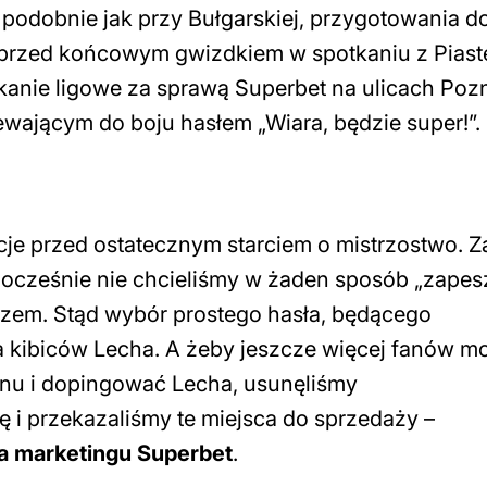
podobnie jak przy Bułgarskiej, przygotowania d
go przed końcowym gwizdkiem w spotkaniu z Pias
kanie ligowe za sprawą Superbet na ulicach Poz
ewającym do boju hasłem „Wiara, będzie super!”.
e przed ostatecznym starciem o mistrzostwo. Z
ocześnie nie chcieliśmy w żaden sposób „zapes
rzem. Stąd wybór prostego hasła, będącego
 kibiców Lecha. A żeby jeszcze więcej fanów m
onu i dopingować Lecha, usunęliśmy
 i przekazaliśmy te miejsca do sprzedaży
–
ka marketingu Superbet
.