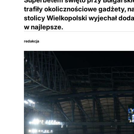
Superbetem święto przy Bułgarski
trafiły okolicznościowe gadżety, na
stolicy Wielkopolski wyjechał do
w najlepsze.
redakcja