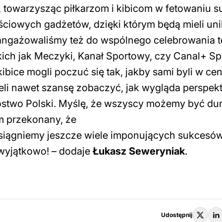
towarzysząc piłkarzom i kibicom w fetowaniu s
ościowych gadżetów, dzięki którym będą mieli un
aangażowaliśmy też do wspólnego celebrowania 
ich jak Meczyki, Kanał Sportowy, czy Canal+ Sp
ice mogli poczuć się tak, jakby sami byli w ce
ieli nawet szansę zobaczyć, jak wygląda perspe
zostwo Polski. Myślę, że wszyscy możemy być du
m przekonany, że
 osiągniemy jeszcze wiele imponujących sukcesów
 wyjątkowo
! – dodaje
Łukasz Seweryniak
.
Udostępnij