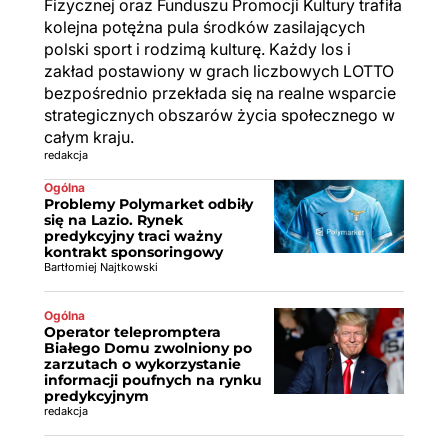
Fizycznej oraz Funduszu Promocji Kultury trafiła
kolejna potężna pula środków zasilających
polski sport i rodzimą kulturę. Każdy los i
zakład postawiony w grach liczbowych LOTTO
bezpośrednio przekłada się na realne wsparcie
strategicznych obszarów życia społecznego w
całym kraju.
redakcja
Ogólna
Problemy Polymarket odbiły
się na Lazio. Rynek
predykcyjny traci ważny
kontrakt sponsoringowy
Bartłomiej Najtkowski
Ogólna
Operator telepromptera
Białego Domu zwolniony po
zarzutach o wykorzystanie
informacji poufnych na rynku
predykcyjnym
redakcja