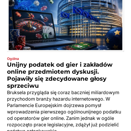
Ogólna
Unijny podatek od gier i zakładów
online przedmiotem dyskusji.
Pojawiły się zdecydowane głosy
sprzeciwu
Bruksela przygląda się coraz baczniej miliardowym
przychodom branży hazardu internetowego. W
Parlamencie Europejskim dojrzewa pomysł
wprowadzenia pierwszego ogólnounijnego podatku
od operatorów gier online. Zanim jednak w ogóle
rozpoczęto prace legislacyjne, zdążył już podzielić