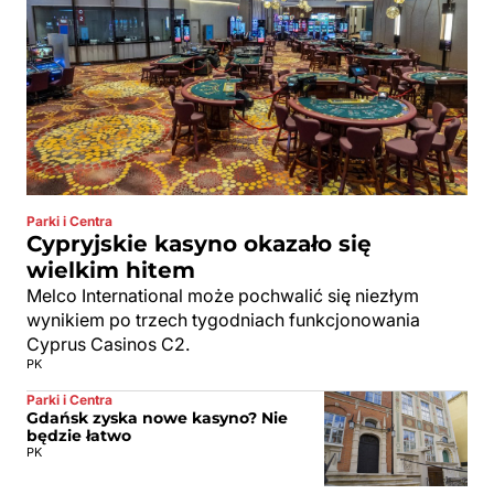
Parki i Centra
Cypryjskie kasyno okazało się
wielkim hitem
Melco International może pochwalić się niezłym
wynikiem po trzech tygodniach funkcjonowania
Cyprus Casinos C2.
PK
Parki i Centra
Gdańsk zyska nowe kasyno? Nie
będzie łatwo
PK