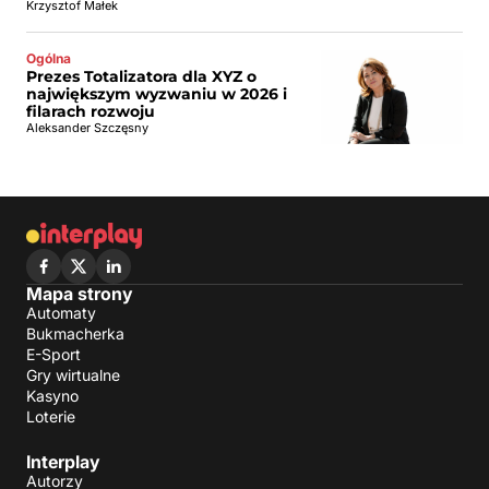
Krzysztof Małek
Ogólna
Prezes Totalizatora dla XYZ o
największym wyzwaniu w 2026 i
filarach rozwoju
Aleksander Szczęsny
Mapa strony
Automaty
Bukmacherka
E-Sport
Gry wirtualne
Kasyno
Loterie
Interplay
Autorzy