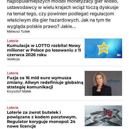
najpopularniejszych modeli monetyzacji gier wideo,
ustawodawcy w wielu krajach wciąż toczą dyskusje
na temat tego, czy powinien podlegać regulacjom
właściwym dla gier hazardowych. Jak na tym tle
wygląda polskie prawo? Jakie…
Mateusz Tudek
Loterie
Kumulacja w LOTTO rozbita! Nowy
milioner w Polsce po losowaniu z 11
czerwca 2026 roku
redakcja
Loterie
Fuzja za 16 mld euro wymusza
zmiany. Allwyn redefiniuje globalną
strategię komunikacji
Krzysztof Małek
Loterie
Loterie za zwrot butelek i
powiązane z kodem pocztowym.
Regulator koryguje monopol: 24
nowe licencje