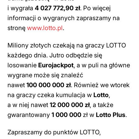
i wygrała
4 027 772,90 zł
. Po więcej
informacji o wygranych zapraszamy na
stronę
www.lotto.pl
.
Miliony złotych czekają na graczy LOTTO
każdego dnia. Jutro odbędzie się
losowanie
Eurojackpot
, a w puli na główne
wygrane może się znaleźć
nawet
100 000 000 zł
. Również we wtorek
na graczy czeka kumulacja w
Lotto
,
a w niej nawet
12 000 000 zł
, a także
gwarantowany
1 000 000
zł w
Lotto Plus
.
Zapraszamy do punktów LOTTO,