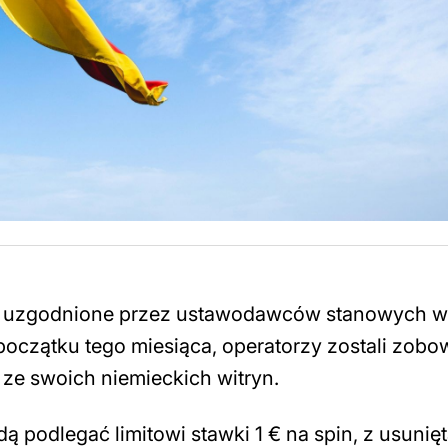
ły uzgodnione przez ustawodawców stanowych 
początku tego miesiąca, operatorzy zostali zobo
 ze swoich niemieckich witryn.
ą podlegać limitowi stawki 1 € na spin, z usunię