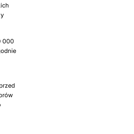
kich
ży
0 000
godnie
przed
torów
o