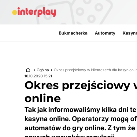
Przejdź do treści
Bukmacherka
Automaty
Kasyn
Ogólna
Okres przejściowy w Niemczech dla kasyn onli
16.10.2020 15:21
Okres przejściowy
online
Tak jak informowaliśmy kilka dni 
kasyna online. Operatorzy mogą o
automatów do gry online. Z tym że