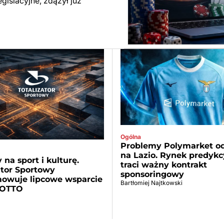
gislacyjne, zdążył już
Ogólna
Problemy Polymarket odb
na Lazio. Rynek predykc
 na sport i kulturę.
traci ważny kontrakt
ator Sportowy
sponsoringowy
owuje lipcowe wsparcie
Bartłomiej Najtkowski
 LOTTO