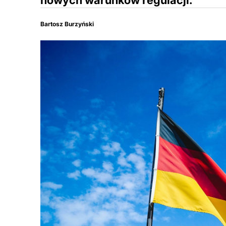
nowych warunków regulacji.
Bartosz Burzyński