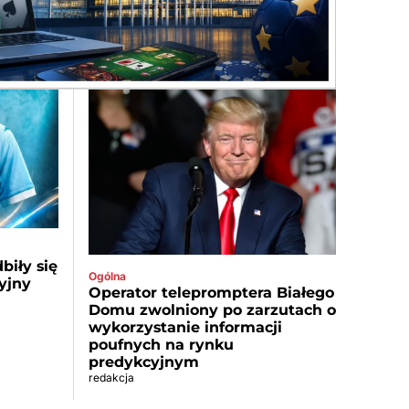
iły się
Ogólna
yjny
Operator telepromptera Białego
Domu zwolniony po zarzutach o
wykorzystanie informacji
poufnych na rynku
predykcyjnym
redakcja