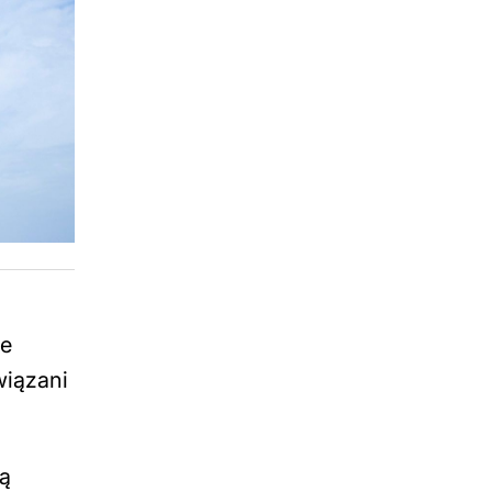
we
wiązani
tą