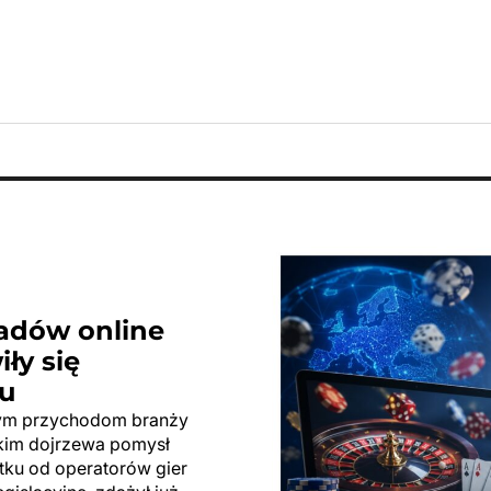
ładów online
ły się
u
owym przychodom branży
kim dojrzewa pomysł
ku od operatorów gier