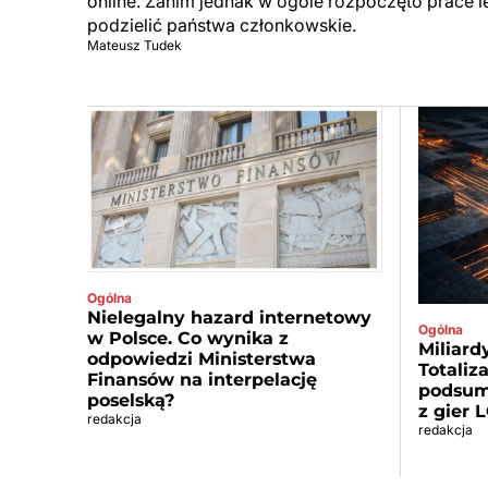
online. Zanim jednak w ogóle rozpoczęto prace le
podzielić państwa członkowskie.
Mateusz Tudek
Ogólna
Nielegalny hazard internetowy
Ogólna
w Polsce. Co wynika z
Miliardy
odpowiedzi Ministerstwa
Totaliz
Finansów na interpelację
podsum
poselską?
z gier
redakcja
redakcja