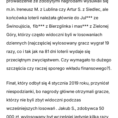
prowadzenie ze zdobytymi nagrodami wysuwali się
m.in. Ireneusz M. z Lublina czy Artur S. z Siedlec, ale
końcówka loterii należała głównie do Jul*** ze
Świnoujścia, fib*** z Bierzglinka i mas*** z Zielonej
Góry, którzy często widoczni byli w losowaniach
dziennych (najczęściej wylosowany gracz wygrał 19
razy, co i tak jak na 81 dni loterii wydaje się
przeciętnym zwycięstwem. Czy wymagało to dużego
szczęścia czy raczej sporego wkładu finansowego?).
Finał, który odbył się 4 stycznia 2019 roku, przyniósł
niespodzianki, bo nagrody główne otrzymali gracze,
którzy nie byli zbyt widoczni podczas
wcześniejszych losowań . Jakub S., zdobywca 50
000 zł, wylosowany był wcześniej jedynie kilka razy