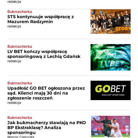
redakcja
Bukmacherka
STS kontynuuje współpracę z
Mazurem Radzymin
redakcja
Bukmacherka
LV BET kończy współpracę
sponsoringową z Lechią Gdańsk
redakcja
Bukmacherka
Upadłość GO BET ogłoszona przez
sąd. Klienci mają 30 dni na
zgłoszenie roszczeń
redakcja
Bukmacherka
Jak bukmacherzy stawiają na PKO
BP Ekstraklasę? Analiza
sponsoringu
Marcin Cieńciała