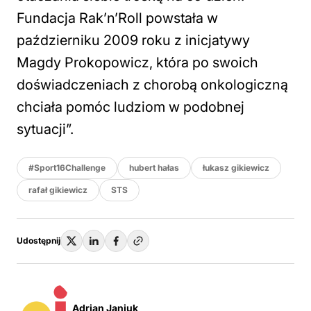
Fundacja Rak’n’Roll powstała w
październiku 2009 roku z inicjatywy
Magdy Prokopowicz, która po swoich
doświadczeniach z chorobą onkologiczną
chciała pomóc ludziom w podobnej
sytuacji”.
#Sport16Challenge
hubert hałas
łukasz gikiewicz
rafał gikiewicz
STS
Udostępnij
Adrian Janiuk