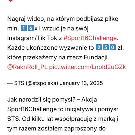
Nagraj wideo, na którym podbijasz piłkę
min.
x i wrzuć je na swój
Instagram/Tik Tok z
#Sport16Challenge
.
Każde ukończone wyzwanie to
zł,
które przekażemy na rzecz Fundacji
@RaknRoll_PL
pic.twitter.com/Lnold2uGZk
— STS (@stspolska)
January 13, 2025
Jak narodził się pomysł? –
Akcja
Sport16Challenge to inicjatywa i pomysł
STS. Od kilku lat współpracuję z marką i
tym razem zostałem zaproszony do