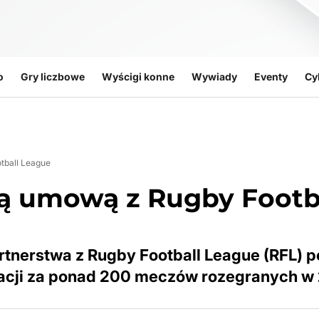
o
Gry liczbowe
Wyścigi konne
Wywiady
Eventy
Cy
tball League
ną umową z Rugby Footb
artnerstwa z Rugby Football League (RFL) p
tacji za ponad 200 meczów rozegranych w