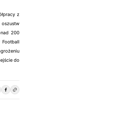
ółpracy z
a oszustw
onad 200
Football
agrożeniu
ejście do