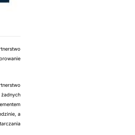
rtnerstwo
orowanie
rtnerstwo
o żadnych
elementem
dzinie, a
tarczania