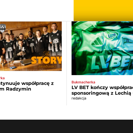
rka
Bukmacherka
tynuuje współpracę z
LV BET kończy współpra
m Radzymin
sponsoringową z Lechią
redakcja