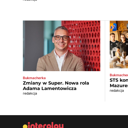
Bukmache
Bukmacherka
STS kon
Zmiany w Super. Nowa rola
Mazure
Adama Lamentowicza
redakcja
redakcja