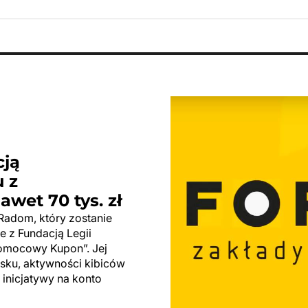
cją
 z
wet 70 tys. zł
adom, który zostanie
e z Fundacją Legii
omocowy Kupon”. Jej
sku, aktywności kibiców
 inicjatywy na konto