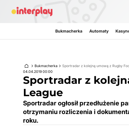
Przejdź do treści
Bukmacherka
Automaty
Kasyn
Bukmacherka
Sportradar z kolejną umową z Rugby Foo
04.04.2019 00:00
Sportradar z kolej
League
Sportradar ogłosił przedłużenie p
otrzymaniu rozliczenia i dokumen
roku.