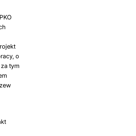
 PKO
ch
rojekt
racy, o
 za tym
zem
dzew
akt