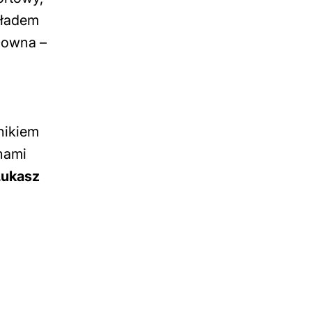
kładem
Downa –
nikiem
 nami
Łukasz