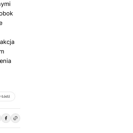
nymi
 obok
e
akcja
ym
enia
 Łódź