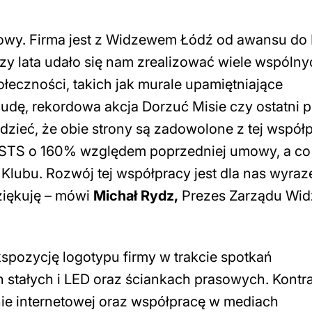
sowy. Firma jest z Widzewem Łódź od awansu do
zy lata udało się nam zrealizować wiele wspólny
łeczności, takich jak murale upamiętniające
dę, rekordowa akcja Dorzuć Misie czy ostatni p
zieć, że obie strony są zadowolone z tej współp
STS o 160% względem poprzedniej umowy, a co
 Klubu. Rozwój tej współpracy jest dla nas wyra
ziękuję – mówi
Michał Rydz,
Prezes Zarządu Wi
pozycję logotypu firmy w trakcie spotkań
 stałych i LED oraz ściankach prasowych. Kontr
onie internetowej oraz współpracę w mediach