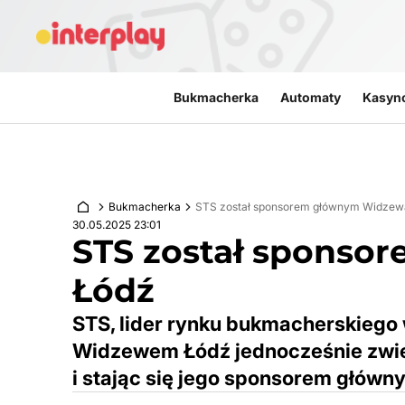
Przejdź do treści
Bukmacherka
Automaty
Kasyn
Bukmacherka
STS został sponsorem głównym Widzew
30.05.2025 23:01
STS został spons
Łódź
STS, lider rynku bukmacherskiego
Widzewem Łódź jednocześnie zwię
i stając się jego sponsorem główn