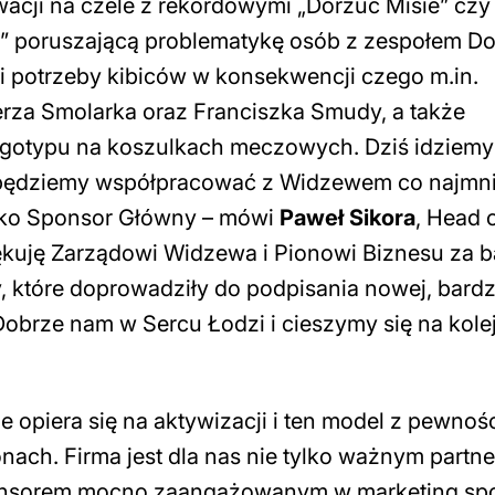
acji na czele z rekordowymi „Dorzuć Misie” czy
j” poruszającą problematykę osób z zespołem D
 i potrzeby kibiców w konsekwencji czego m.in.
rza Smolarka oraz Franciszka Smudy, a także
logotypu na koszulkach meczowych. Dziś idziemy
że będziemy współpracować z Widzewem co najmni
jako Sponsor Główny
– mówi
Paweł Sikora
, Head 
ękuję Zarządowi Widzewa i Pionowi Biznesu za 
, które doprowadziły do podpisania nowej, bard
Dobrze nam w Sercu Łodzi i cieszymy się na kole
 opiera się na aktywizacji i ten model z pewnoś
ach. Firma jest dla nas nie tylko ważnym partn
onsorem mocno zaangażowanym w marketing spo