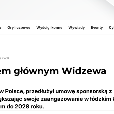
o
Gry liczbowe
Wyścigi konne
Wywiady
Eventy
Cy
a Łódź
orem głównym Widzewa
 w Polsce, przedłużył umowę sponsorską z
kszając swoje zaangażowanie w łódzkim k
ym do 2028 roku.