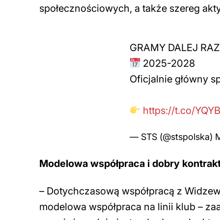
społecznościowych, a także szereg akt
GRAMY DALEJ RA
2025-2028
Oficjalnie główny 
https://t.co/YQ
— STS (@stspolska)
M
Modelowa współpraca i dobry kontrak
–
Dotychczasową współpracą z Widzew
modelowa współpraca na linii klub – z