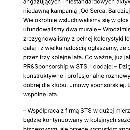
angażujących i niestandardowych aktyw
niedawną kampanią „Od Serca. Bardzie
Wielokrotnie wsłuchiwaliśmy się w głos
ufundowaliśmy dwa murale – Włodzimie
zrezygnowaliśmy z pełnej kolorystyki 
dalej i z wielką radością ogłaszamy, 
przez trzy kolejne lata. Co ważne, już 
PR&Sponsorship w STS. I dodaje:
–
Dzi
konstruktywne i profesjonalne rozmowy
dobrej dla klubu, umowy sponsorskiej. 
wspólne lata
.
– Współpraca z firmą STS w dużej mierze
będzie kontynuowany w kolejnych sezon
biznesowym, ale przede wszystkim sp