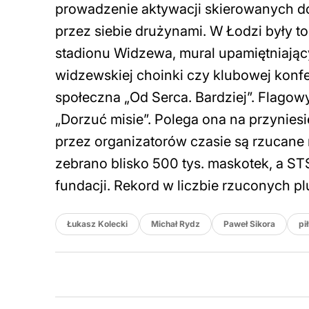
prowadzenie aktywacji skierowanych do
przez siebie drużynami. W Łodzi były t
stadionu Widzewa, mural upamiętniając
widzewskiej choinki czy klubowej konfe
społeczna „Od Serca. Bardziej”. Flago
„Dorzuć misie”. Polega ona na przynie
przez organizatorów czasie są rzucane
zebrano blisko 500 tys. maskotek, a STS
fundacji. Rekord w liczbie rzuconych 
Łukasz Kolecki
Michał Rydz
Paweł Sikora
pi