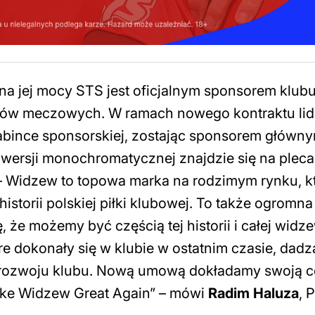
 na jej mocy STS jest oficjalnym sponsorem klubu
jów meczowych. W ramach nowego kontraktu lid
bince sponsorskiej, zostając sponsorem główn
wersji monochromatycznej znajdzie się na plec
–
Widzew to topowa marka na rodzimym rynku, k
istorii polskiej piłki klubowej. To także ogromn
że możemy być częścią tej historii i całej widze
re dokonały się w klubie w ostatnim czasie, dadz
 rozwoju klubu. Nową umową dokładamy swoją c
ake Widzew Great Again”
– mówi
Radim Haluza
, 