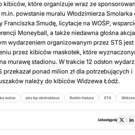
 kibiców, które organizuje wraz ze sponsorowa
o m.in. powstanie muralu Włodzimierza Smolarka
y Franciszka Smudę, licytacje na WOŚP, wsparci
rencji Moneyball, a także niedawna głośna akcja
wym wydarzeniem organizowanym przez STS jest 
sieniu przez kibiców maskotek, które wyznaczon
 na murawę stadionu. W trakcie 12 odsłon wydarz
 przekazał ponad milion zł dla potrzebujących i
pluszaków należy do kibiców Widzewa Łódź.
łka nożna
pko bp ekstraklasa
Radim Haluza
STS
Widzew
Udostępnij