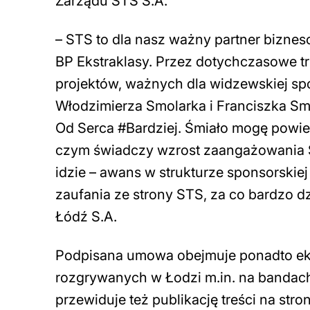
Zarządu STS S.A.
– STS to dla nasz ważny partner bizne
BP Ekstraklasy. Przez dotychczasowe tr
projektów, ważnych dla widzewskiej spo
Włodzimierza Smolarka i Franciszka Smu
Od Serca #Bardziej. Śmiało mogę powied
czym świadczy wzrost zaangażowania 
idzie – awans w strukturze sponsorskiej
zaufania ze strony STS, za co bardzo d
Łódź S.A.
Podpisana umowa obejmuje ponadto eks
rozgrywanych w Łodzi m.in. na bandach
przewiduje też publikację treści na str