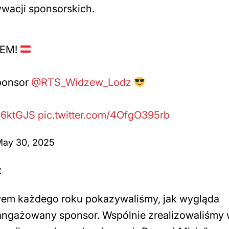
ywacji sponsorskich.
ZEM!
sponsor
@RTS_Widzew_Lodz
YB6ktGJS
pic.twitter.com/4OfgO395rb
ay 30, 2025
t
em każdego roku pokazywaliśmy, jak wygląda
aangażowany sponsor. Wspólnie zrealizowaliśmy 