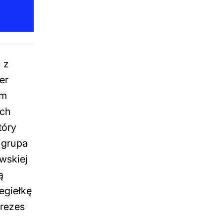
 z
er
ym
ach
tóry
a grupa
wskiej
ą
egiełkę
Prezes