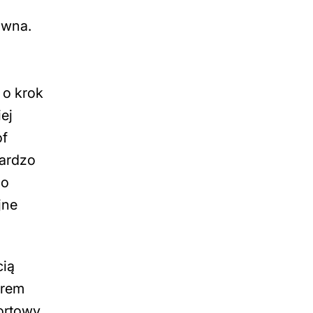
owna.
 o krok
ej
of
bardzo
zo
jne
cią
erem
rtowy,