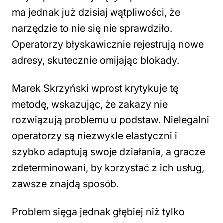
ma jednak już dzisiaj wątpliwości, że
narzędzie to nie się nie sprawdziło.
Operatorzy błyskawicznie rejestrują nowe
adresy, skutecznie omijając blokady.
Marek Skrzyński wprost krytykuje tę
metodę, wskazując, że zakazy nie
rozwiązują problemu u podstaw. Nielegalni
operatorzy są niezwykle elastyczni i
szybko adaptują swoje działania, a gracze
zdeterminowani, by korzystać z ich usług,
zawsze znajdą sposób.
Problem sięga jednak głębiej niż tylko