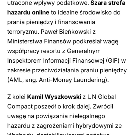
utracone wpływy podatkowe.
Szara strefa
hazardu online
to idealne środowisko do
prania pieniędzy i finansowania
terroryzmu. Paweł Bieńkowski z
Ministerstwa Finansów podkreślał wagę
współpracy resortu z Generalnym
Inspektorem Informacji Finansowej (GIF) w
zakresie przeciwdziałania praniu pieniędzy
(AML, ang. Anti-Money Laundering).
Z kolei
Kamil Wyszkowski
z UN Global
Compact poszedł o krok dalej. Zwrócił
uwagę na powiązania nielegalnego
hazardu z zagrożeniami hybrydowymi ze