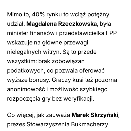
Mimo to, 40% rynku to wciąż potężny
udział.
Magdalena Rzeczkowska
, była
minister finansów i przedstawicielka FPP
wskazuje na główne przewagi
nielegalnych witryn. Są to przede
wszystkim: brak zobowiązań
podatkowych, co pozwala oferować
wyższe bonusy. Graczy kusi też pozorna
anonimowość i możliwość szybkiego
rozpoczęcia gry bez weryfikacji.
Co więcej, jak zauważa
Marek Skrzyński
,
prezes Stowarzyszenia Bukmacherzy