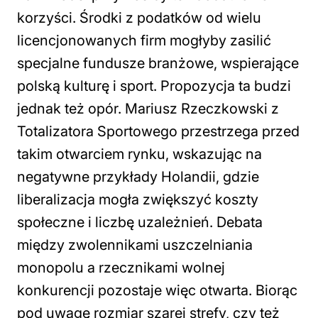
korzyści. Środki z podatków od wielu
licencjonowanych firm mogłyby zasilić
specjalne fundusze branżowe, wspierające
polską kulturę i sport. Propozycja ta budzi
jednak też opór. Mariusz Rzeczkowski z
Totalizatora Sportowego przestrzega przed
takim otwarciem rynku, wskazując na
negatywne przykłady Holandii, gdzie
liberalizacja mogła zwiększyć koszty
społeczne i liczbę uzależnień. Debata
między zwolennikami uszczelniania
monopolu a rzecznikami wolnej
konkurencji pozostaje więc otwarta. Biorąc
pod uwagę rozmiar szarej strefy, czy też