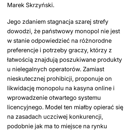
Marek Skrzyński.
Jego zdaniem stagnacja szarej strefy
dowodzi, że państwowy monopol nie jest
w stanie odpowiedzieć na różnorodne
preferencje i potrzeby graczy, którzy z
łatwością znajdują poszukiwane produkty
u nielegalnych operatorów. Zamiast
nieskutecznej prohibicji, proponuje on
likwidację monopolu na kasyna online i
wprowadzenie otwartego systemu
licencyjnego. Model ten miałby opierać się
na zasadach uczciwej konkurencji,
podobnie jak ma to miejsce na rynku