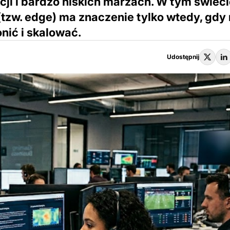
cji i bardzo niskich marżach. W tym świec
tzw. edge) ma znaczenie tylko wtedy, gdy
onić i skalować.
Udostępnij