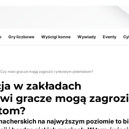
o
Gry liczbowe
Wyścigi konne
Wywiady
Eventy
Cy
h: Czy nowi gracze mogą zagrozić rynkowym potentatom?
cja w zakładach
wi gracze mogą zagroz
tom?
acherskich na najwyższym poziomie to b