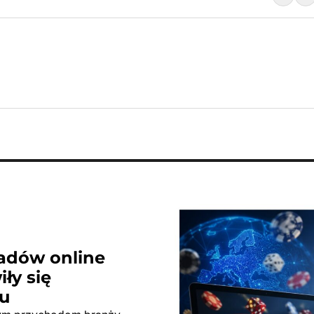
ładów online
ły się
u