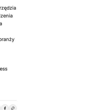
rzędzia
dzenia
a
 branży
ness