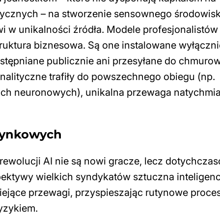
tycznych – na stworzenie sensownego środowis
i w unikalności źródła. Modele profesjonalistów
struktura biznesowa. Są one instalowane wyłączni
ostępniane publicznie ani przesyłane do chmuro
nalityczne trafiły do powszechnego obiegu (np.
ach neuronowych), unikalna przewaga natychmia
 rynkowych
ewolucji AI nie są nowi gracze, lecz dotychcza
spektywy wielkich syndykatów sztuczna inteligenc
stniejące przewagi, przyspieszając rutynowe proce
yzykiem.