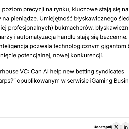
 poziom precyzji na rynku, kluczowe stają się na
 na pieniądze. Umiejętność błyskawicznego śle
dziej profesjonalnych) bukmacherów, błyskawiczn
rży i automatyzacja handlu stają się bezcenne.
inteligencja pozwala technologicznym gigantom
ięcie potencjalnej, nowej konkurencji.
erhouse VC: Can AI help new betting syndicates
sharps?” opublikowanym w serwisie iGaming Busi
Udostępnij