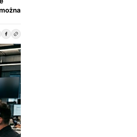
ie
 można