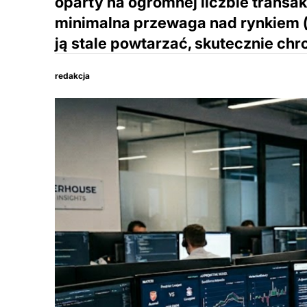
oparty na ogromnej liczbie transak
minimalna przewaga nad rynkiem (
ją stale powtarzać, skutecznie chr
redakcja