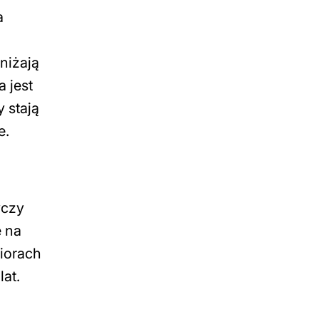
a
niżają
a jest
 stają
e.
yczy
e na
iorach
at.