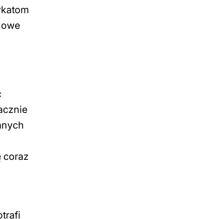
dykatom
 nowe
ć
acznie
danych
ę coraz
trafi