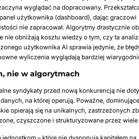
 zaczyna wyglądać na dopracowany. Przekształc
 panel użytkownika (dashboard), dając graczowi
istości nie zapracował. Algorytmy drastycznie ob
 nie obniżają kosztu wiedzy o tym, czy ta analiz
onego użytkownika AI sprawia jedynie, że błędy
chowne wyliczenia wyglądają bardziej wiarygodni
h, nie w algorytmach
nalne syndykaty przed nową konkurencją nie dot
danych, na której operują. Poważne, dominując
ie opierają się na unikalnych, zastrzeżonych zb
zone, czyszczone i strukturyzowane przez wiele l
 jednostkom – które nie dysponują kapitałem na