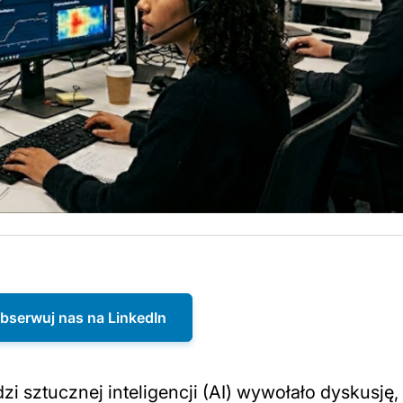
bserwuj nas na LinkedIn
 sztucznej inteligencji (AI) wywołało dyskusję,