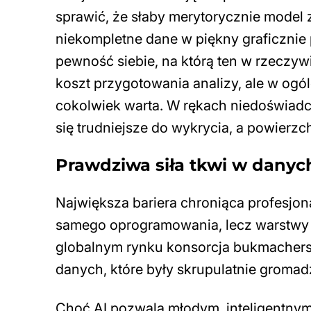
sprawić, że słaby merytorycznie model
niekompletne dane w piękny graficznie
pewność siebie, na którą ten w rzeczyw
koszt przygotowania analizy, ale w ogóle
cokolwiek warta. W rękach niedoświadcz
się trudniejsze do wykrycia, a powierz
Prawdziwa siła tkwi w danyc
Największa bariera chroniąca profesjo
samego oprogramowania, lecz warstwy 
globalnym rynku konsorcja bukmachersk
danych, które były skrupulatnie gromad
Choć AI pozwala młodym, inteligentnym