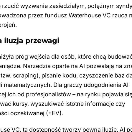
ie rzucić wyzwanie zasiedziałym, potężnym syn
prowadzona przez fundusz Waterhouse VC rzuca
brojeń.
 iluzja przewagi
niżyła próg wejścia dla osób, które chcą budowa
eniądze. Narzędzia oparte na AI pozwalają na zn
(tzw.
scraping
), pisanie kodu, czyszczenie baz 
 matematycznych. Dla graczy udogodnienia AI
ej ich od profesjonalistów – na rynku pojawia si
wać kursy, wyszukiwać istotne informacje czy
ości oczekiwanej (+EV).
se VC, ta dostępność tworzy pewną iluzję. AI po