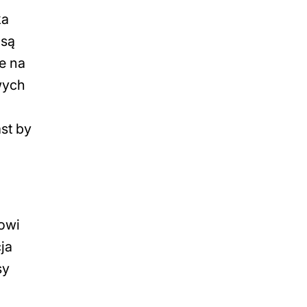
ka
 są
e na
wych
st by
sowi
ja
sy