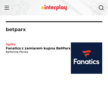
Przejdź do treści
betparx
Ogólna
Fanatics z zamiarem kupna BetParx
Bartłomiej Płonka