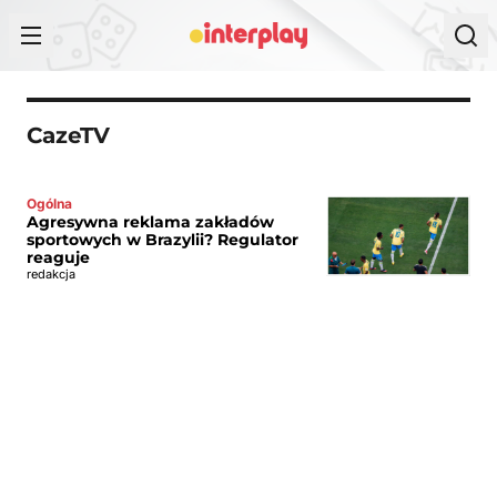
Przejdź do treści
CazeTV
Ogólna
Agresywna reklama zakładów
sportowych w Brazylii? Regulator
reaguje
redakcja