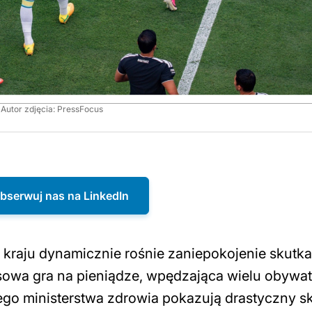
Autor zdjęcia: PressFocus
bserwuj nas na LinkedIn
 kraju dynamicznie rośnie zaniepokojenie skutk
asowa gra na pieniądze, wpędzająca wielu obywat
skiego ministerstwa zdrowia pokazują drastyczny s