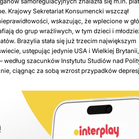
rganów samoregulacyjnych znalazła się m.in. pla
e. Krajowy Sekretariat Konsumencki wszczął
nieprawidłowości, wskazując, że wplecione w g
afiają do grup wrażliwych, w tym dzieci i młodzi
tów. Brazylia stała się już trzecim największym
iecie, ustępując jedynie USA i Wielkiej Brytanii,
 – według szacunków Instytutu Studiów nad Polit
znie, ciągnąc za sobą wzrost przypadków depresj