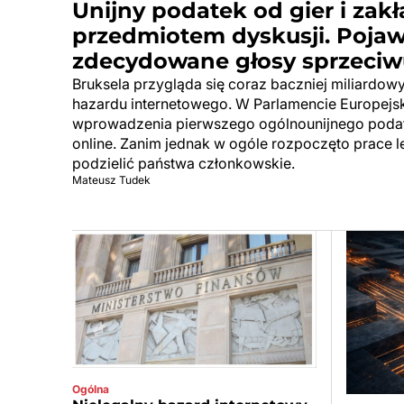
Unijny podatek od gier i zak
przedmiotem dyskusji. Pojawi
zdecydowane głosy sprzeciw
Bruksela przygląda się coraz baczniej miliard
hazardu internetowego. W Parlamencie Europejs
wprowadzenia pierwszego ogólnounijnego podat
online. Zanim jednak w ogóle rozpoczęto prace le
podzielić państwa członkowskie.
Mateusz Tudek
Ogólna