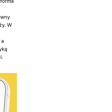
tforma
łówny
eży. W
 a
yką
i.