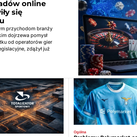
ładów online
ły się
u
owym przychodom branży
kim dojrzewa pomysł
ku od operatorów gier
gislacyjne, zdążył już
Ogólna