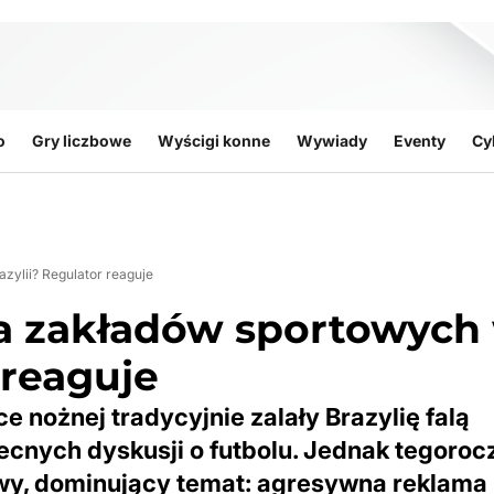
o
Gry liczbowe
Wyścigi konne
Wywiady
Eventy
Cy
ylii? Regulator reaguje
a zakładów sportowych
 reaguje
e nożnej tradycyjnie zalały Brazylię falą
ecnych dyskusji o futbolu. Jednak tegoro
owy, dominujący temat: agresywna reklama