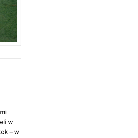
ami
eli w
kok – w