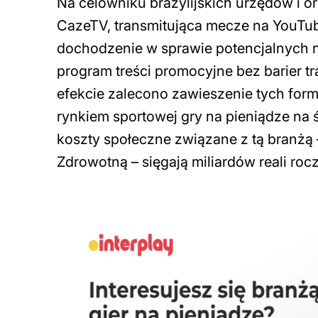
Na celowniku brazylijskich urzędów i o
CazeTV, transmitująca mecze na YouTub
dochodzenie w sprawie potencjalnych 
program treści promocyjne bez barier tr
efekcie zalecono zawieszenie tych forma
rynkiem sportowej gry na pieniądze na św
koszty społeczne związane z tą branżą
Zdrowotną – sięgają miliardów reali roc