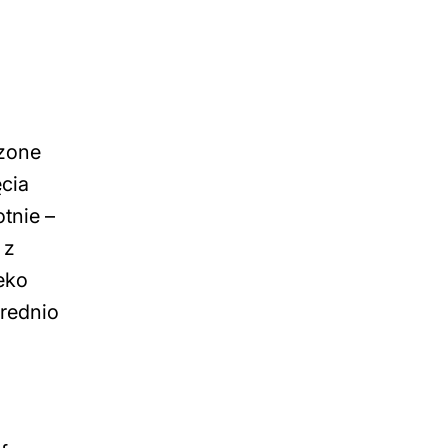
dzone
ęcia
tnie –
 z
eko
rednio