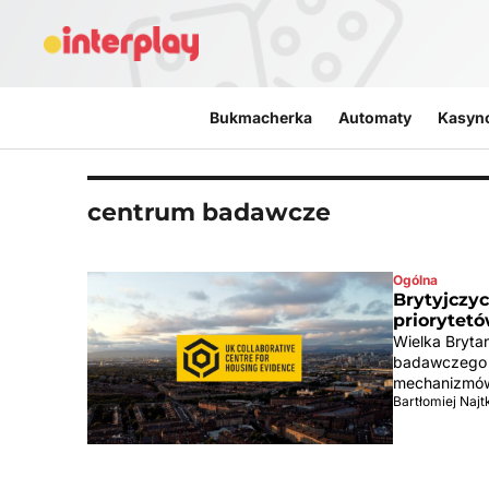
Przejdź do treści
Bukmacherka
Automaty
Kasyn
centrum badawcze
Ogólna
Brytyjczy
priorytetó
Wielka Brytan
badawczego (
mechanizmów
Bartłomiej Naj