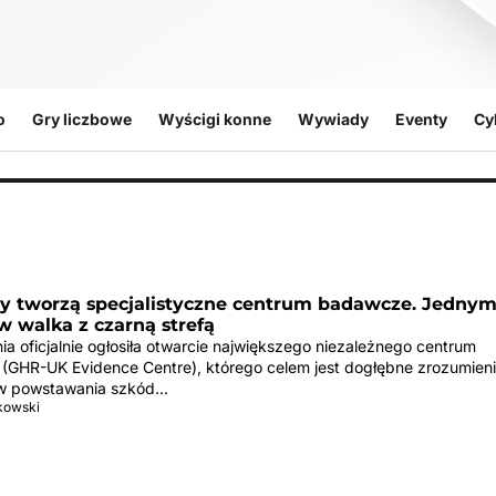
o
Gry liczbowe
Wyścigi konne
Wywiady
Eventy
Cy
cy tworzą specjalistyczne centrum badawcze. Jednym
w walka z czarną strefą
ia oficjalnie ogłosiła otwarcie największego niezależnego centrum
GHR-UK Evidence Centre), którego celem jest dogłębne zrozumien
 powstawania szkód…
tkowski