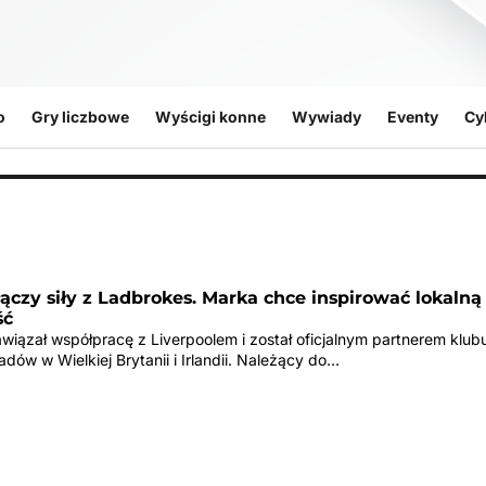
o
Gry liczbowe
Wyścigi konne
Wywiady
Eventy
Cy
łączy siły z Ladbrokes. Marka chce inspirować lokalną
ść
wiązał współpracę z Liverpoolem i został oficjalnym partnerem klub
adów w Wielkiej Brytanii i Irlandii. Należący do…