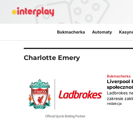
Przejdź do treści
Bukmacherka
Automaty
Kasyn
Charlotte Emery
Bukmacherka
Liverpool 
społeczno
Ladbrokes na
zakresie zakł
redakcja