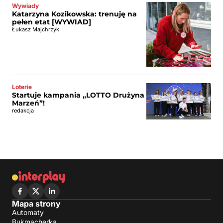
Wywiady
Katarzyna Kozikowska: trenuję na
pełen etat [WYWIAD]
Łukasz Majchrzyk
Loterie
Startuje kampania „LOTTO Drużyna
Marzeń”!
redakcja
Mapa strony
Automaty
Bukmacherka