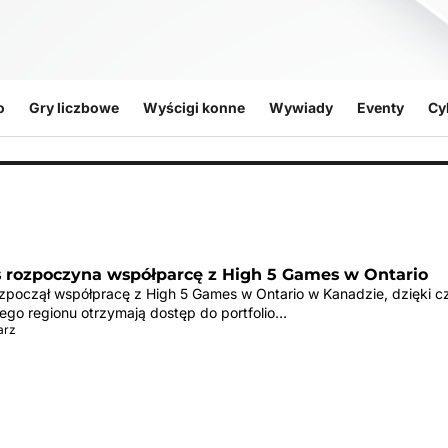
o
Gry liczbowe
Wyścigi konne
Wywiady
Eventy
Cy
s rozpoczyna współparcę z High 5 Games w Ontario
ozpoczął współpracę z High 5 Games w Ontario w Kanadzie, dzięki 
ego regionu otrzymają dostęp do portfolio…
arz