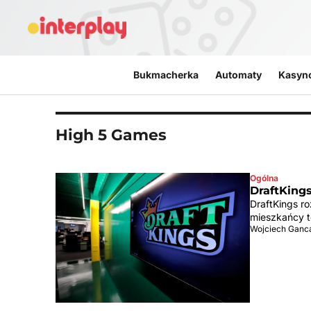
Przejdź do treści
Bukmacherka
Automaty
Kasyn
High 5 Games
Ogólna
DraftKing
DraftKings r
mieszkańcy t
Wojciech Ganc