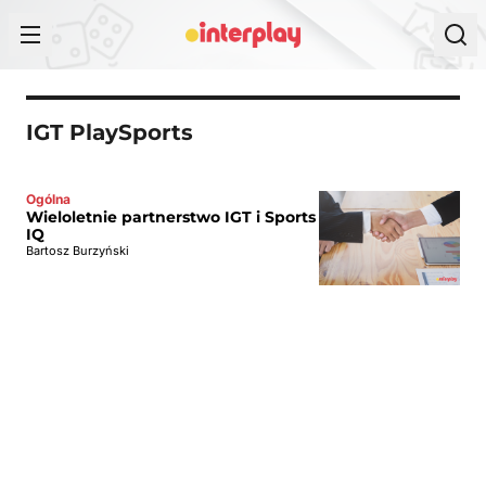
Przejdź do treści
IGT PlaySports
Ogólna
Wieloletnie partnerstwo IGT i Sports
IQ
Bartosz Burzyński