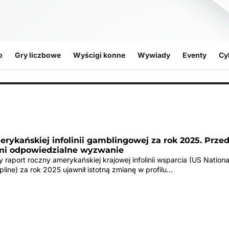
o
Gry liczbowe
Wyścigi konne
Wywiady
Eventy
Cy
rykańskiej infolinii gamblingowej za rok 2025. Prze
mi odpowiedzialne wyzwanie
raport roczny amerykańskiej krajowej infolinii wsparcia (US Nation
line) za rok 2025 ujawnił istotną zmianę w profilu…