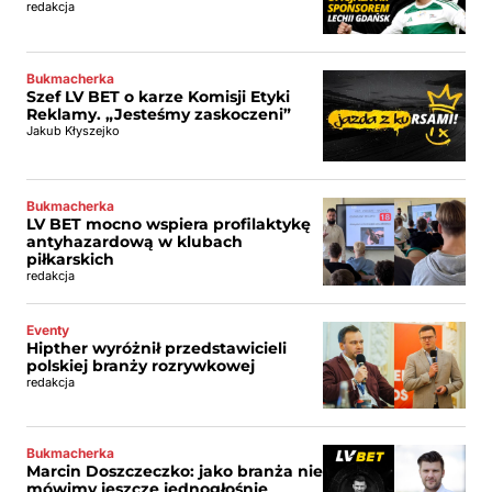
redakcja
Bukmacherka
Szef LV BET o karze Komisji Etyki
Reklamy. „Jesteśmy zaskoczeni”
Jakub Kłyszejko
Bukmacherka
LV BET mocno wspiera profilaktykę
antyhazardową w klubach
piłkarskich
redakcja
Eventy
Hipther wyróżnił przedstawicieli
polskiej branży rozrywkowej
redakcja
Bukmacherka
Marcin Doszczeczko: jako branża nie
mówimy jeszcze jednogłośnie