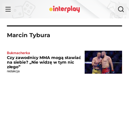
Przejdź do treści
Marcin Tybura
Bukmacherka
Czy zawodnicy MMA mogą stawiać
na siebie? „Nie widzę w tym nic
złego”
redakcja