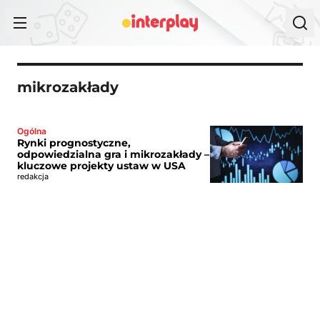
Przejdź do treści
mikrozakłady
Ogólna
Rynki prognostyczne,
odpowiedzialna gra i mikrozakłady –
kluczowe projekty ustaw w USA
redakcja