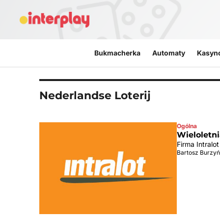
Przejdź do treści
Bukmacherka
Automaty
Kasyn
Nederlandse Loterij
Ogólna
Wieloletni
Firma Intral
Bartosz Burzyń