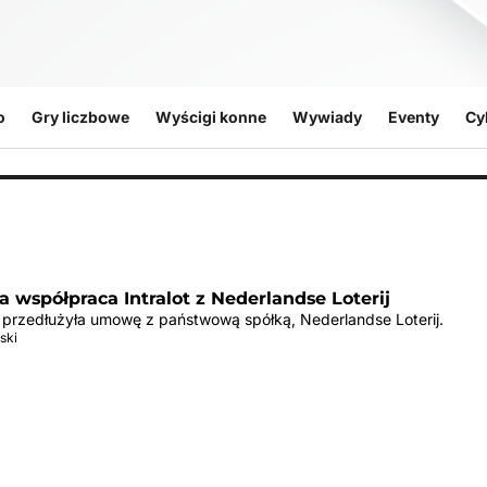
o
Gry liczbowe
Wyścigi konne
Wywiady
Eventy
Cy
a współpraca Intralot z Nederlandse Loterij
ot przedłużyła umowę z państwową spółką, Nederlandse Loterij.
ski