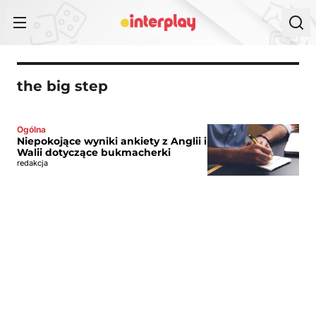
Przejdź do treści
the big step
Ogólna
Niepokojące wyniki ankiety z Anglii i
Walii dotyczące bukmacherki
redakcja