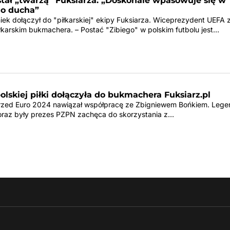
tał „twarzą” Fuksiarza. „Doskonale wpasowuje się w
o ducha”
iek dołączył do "piłkarskiej" ekipy Fuksiarza. Wiceprezydent UEFA z
łkarskim bukmachera. – Postać "Zibiego" w polskim futbolu jest…
lskiej piłki dołączyła do bukmachera Fuksiarz.pl
przed Euro 2024 nawiązał współpracę ze Zbigniewem Bońkiem. Leg
ki oraz były prezes PZPN zachęca do skorzystania z…