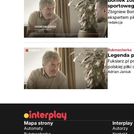
Boniek zos
sportoweg
Zbigniew Bon
ekspertem pi
redakcja
Bukmacherka
Legenda po
Fuksiarz.pl 
polskiej pił
Adrian Janiuk
Mapa strony
Interplay
Automaty
Autorzy
Bukmacherka
Kontakt