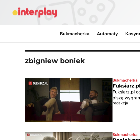
Przejdź do treści
Bukmacherka
Automaty
Kasyn
zbigniew boniek
Bukmacherka
Fuksiarz.p
Fuksiarz.pl o
piszą wygran
redakcja
Bukmacherka