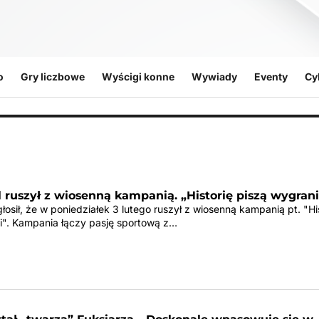
o
Gry liczbowe
Wyścigi konne
Wywiady
Eventy
Cy
l ruszył z wiosenną kampanią. „Historię piszą wygrani
głosił, że w poniedziałek 3 lutego ruszył z wiosenną kampanią pt. "Hi
i". Kampania łączy pasję sportową z…