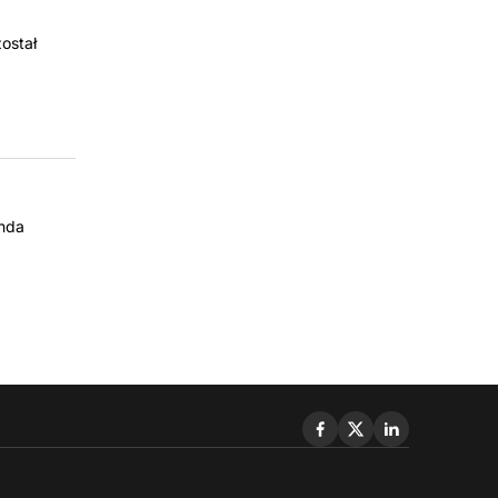
ostał
enda