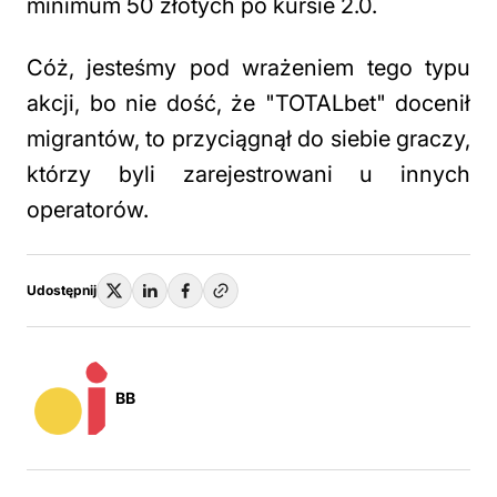
minimum 50 złotych po kursie 2.0.
Cóż, jesteśmy pod wrażeniem tego typu
akcji, bo nie dość, że "TOTALbet" docenił
migrantów, to przyciągnął do siebie graczy,
którzy byli zarejestrowani u innych
operatorów.
Udostępnij
BB