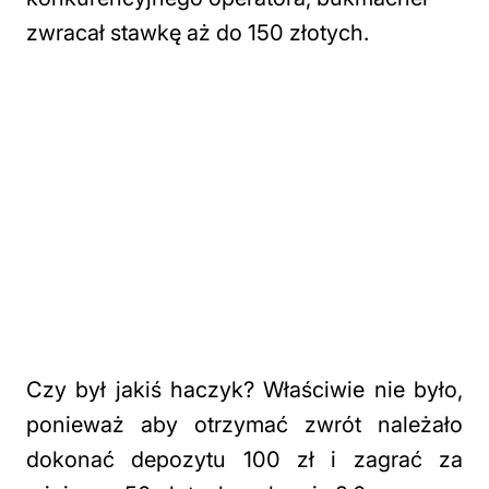
zwracał stawkę aż do 150 złotych.
Czy był jakiś haczyk? Właściwie nie było,
ponieważ aby otrzymać zwrót należało
dokonać depozytu 100 zł i zagrać za