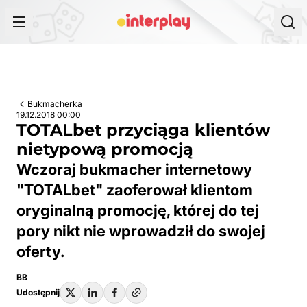
Przejdź do treści
Bukmacherka
19.12.2018 00:00
TOTALbet przyciąga klientów
nietypową promocją
Wczoraj bukmacher internetowy
"TOTALbet" zaoferował klientom
oryginalną promocję, której do tej
pory nikt nie wprowadził do swojej
oferty.
BB
Udostępnij