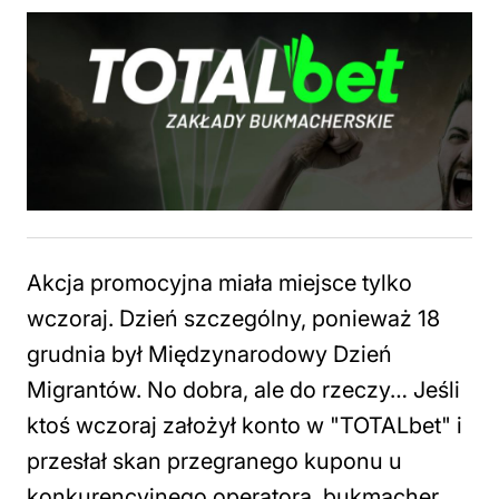
Akcja promocyjna miała miejsce tylko
wczoraj. Dzień szczególny, ponieważ 18
grudnia był Międzynarodowy Dzień
Migrantów. No dobra, ale do rzeczy… Jeśli
ktoś wczoraj założył konto w "TOTALbet" i
przesłał skan przegranego kuponu u
konkurencyjnego operatora, bukmacher