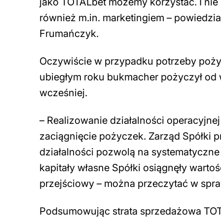
jako TOTALbet możemy korzystać. I nie c
również m.in. marketingiem
– powiedzia
Frumańczyk.
Oczywiście w przypadku potrzeby poży
ubiegłym roku bukmacher pożyczył od wła
wcześniej.
–
Realizowanie działalności operacyjne
zaciągnięcie pożyczek. Zarząd Spółki 
działalności pozwolą na systematyczne 
kapitały własne Spółki osiągnęły wartoś
przejściowy
– można przeczytać w spra
Podsumowując strata sprzedażowa TOTALb