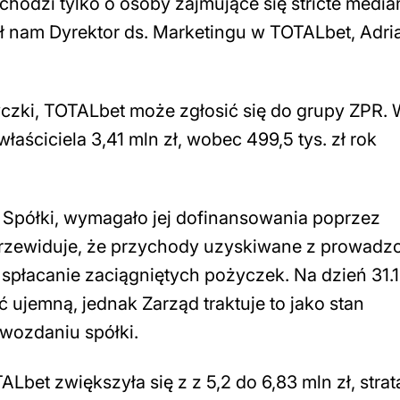
hodzi tylko o osoby zajmujące się stricte mediam
ł nam Dyrektor ds. Marketingu w TOTALbet, Adri
czki, TOTALbet może zgłosić się do grupy ZPR.
ściciela 3,41 mln zł, wobec 499,5 tys. zł rok
j Spółki, wymagało jej dofinansowania poprzez
przewiduje, że przychody uzyskiwane z prowadz
spłacanie zaciągniętych pożyczek. Na dzień 31.
ć ujemną, jednak Zarząd traktuje to jako stan
wozdaniu spółki.
et zwiększyła się z z 5,2 do 6,83 mln zł, strat