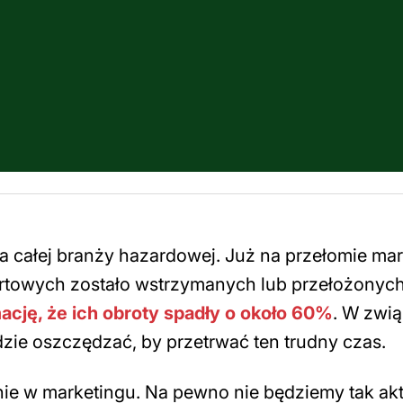
 całej branży hazardowej. Już na przełomie mar
rtowych zostało wstrzymanych lub przełożonych
cję, że ich obroty spadły o około 60%
. W zwi
zie oszczędzać, by przetrwać ten trudny czas.
ie w marketingu. Na pewno nie będziemy tak ak