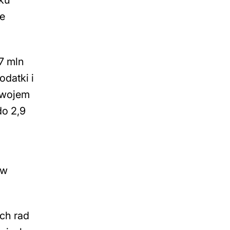
oku
ne
7 mln
odatki i
ozwojem
do 2,9
ów
ch rad