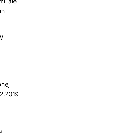
i, ale
an
 W
onej
12.2019
a