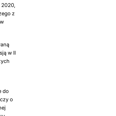
O 2020,
czego z
 w
waną
ją w II
zych
e do
dczy o
nej