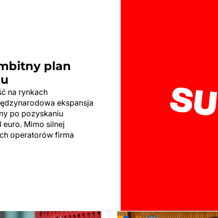
Ambitny plan
ku
ść na rynkach
 międzynarodowa ekspansja
any po pozyskaniu
 euro. Mimo silnej
ch operatorów firma