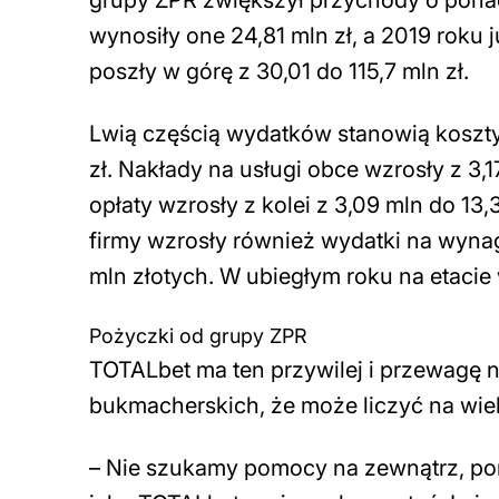
grupy ZPR zwiększył przychody o ponad
wynosiły one 24,81 mln zł, a 2019 roku 
poszły w górę z 30,01 do 115,7 mln zł.
Lwią częścią wydatków stanowią koszty 
zł. Nakłady na usługi obce wzrosły z 3,
opłaty wzrosły z kolei z 3,09 mln do 13
firmy wzrosły również wydatki na wynag
mln złotych. W ubiegłym roku na etaci
Pożyczki od grupy ZPR
TOTALbet ma ten przywilej i przewagę 
bukmacherskich, że może liczyć na wi
–
Nie szukamy pomocy na zewnątrz, poni