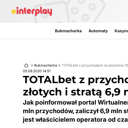
Przejdź do treści
Bukmacherka
Automaty
Kasyn
Bukmacherka
TOTALbet z przychodami na poziomie 109 
05.08.2020 14:51
TOTALbet z przych
złotych i stratą 6,9
Jak poinformował portal Wirtualne
mln przychodów, zaliczył 6,9 mln st
jest właścicielem operatora od cza