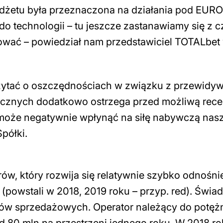
budżetu była przeznaczona na działania pod EUR
do technologii – tu jeszcze zastanawiamy się z 
ować
– powiedział nam przedstawiciel TOTALbet
ytać o oszczędnościach w związku z przewidy
znych dodatkowo ostrzega przed możliwą reces
 może negatywnie wpłynąć na siłę nabywczą nas
półki.
w, który rozwija się relatywnie szybko odnośni
powstali w 2018, 2019 roku – przyp. red). Świa
ów sprzedażowych. Operator należący do potęż