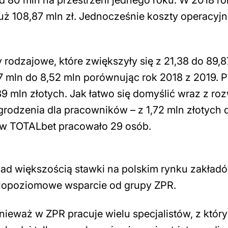
 80 mln na przestrzeni jednego roku. W 2018 r
już 108,87 mln zł. Jednocześnie koszty operacyj
rodzajowe, które zwiększyły się z 21,38 do 89,8
17 mln do 8,52 mln porównując rok 2018 z 2019. P
,39 mln złotych. Jak łatwo się domyślić wraz z r
rodzenia dla pracowników – z 1,72 mln złotych 
e w TOTALbet pracowało 29 osób.
nad większością stawki na polskim rynku zakład
elopoziomowe wsparcie od grupy ZPR.
eważ w ZPR pracuje wielu specjalistów, z który