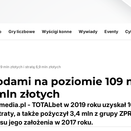
o
Gry liczbowe
Wyścigi konne
Wywiady
Eventy
Cy
mln złotych i stratą 6,9 mln złotych
odami na poziomie 109 
 mln złotych
media.pl - TOTALbet w 2019 roku uzyskał 
raty, a także pożyczył 3,4 mln z grupy ZPR
su jego założenia w 2017 roku.