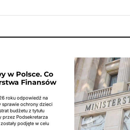
y w Polsce. Co
erstwa Finansów
026 roku odpowiedź na
w sprawie ochrony dzieci
rat budżetu z tytułu
y przez Podsekretarza
zostały podjęte w celu