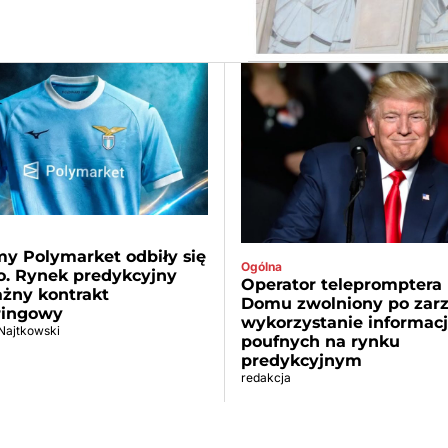
y Polymarket odbiły się
Ogólna
o. Rynek predykcyjny
Operator telepromptera 
ażny kontrakt
Domu zwolniony po zarz
ringowy
wykorzystanie informacj
 Najtkowski
poufnych na rynku
predykcyjnym
redakcja