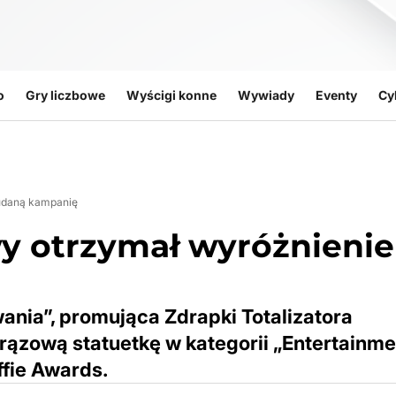
o
Gry liczbowe
Wyścigi konne
Wywiady
Eventy
Cy
 udaną kampanię
wy otrzymał wyróżnienie
nia”, promująca Zdrapki Totalizatora
rązową statuetkę w kategorii „Entertainme
fie Awards.