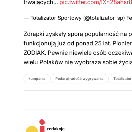
trwających…
pic.twitter.com/IXn28ahsr
— Totalizator Sportowy (@totalizator_sp)
Fe
Zdrapki zyskały sporą popularność na 
funkcjonują już od ponad 25 lat. Pionier
ZODIAK. Pewnie niewiele osób oczekiwał
wielu Polaków nie wyobraża sobie życia
kampania
Podaruj radość wygrywania
Totalizato
redakcja