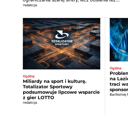
redakcja
Ogólna
Problem
Ogólna
na Lazi
Miliardy na sport i kulturę.
traci w
Totalizator Sportowy
sponso
podsumowuje lipcowe wsparcie
Bartłomiej
z gier LOTTO
redakcja