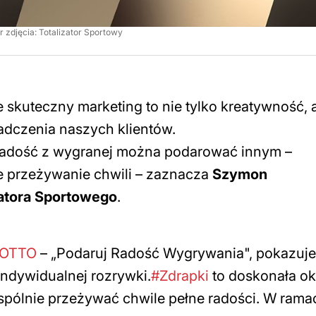
r zdjęcia: Totalizator Sportowy
 skuteczny marketing to nie tylko kreatywność, a
iadczenia naszych klientów.
 radość z wygranej można podarować innym –
e przeżywanie chwili
– zaznacza
Szymon
zatora Sportowego
.
LOTTO
– „Podaruj Radość Wygrywania", pokazuj
 indywidualnej rozrywki.
#Zdrapki
to doskonała ok
 wspólnie przeżywać chwile pełne radości. W rama