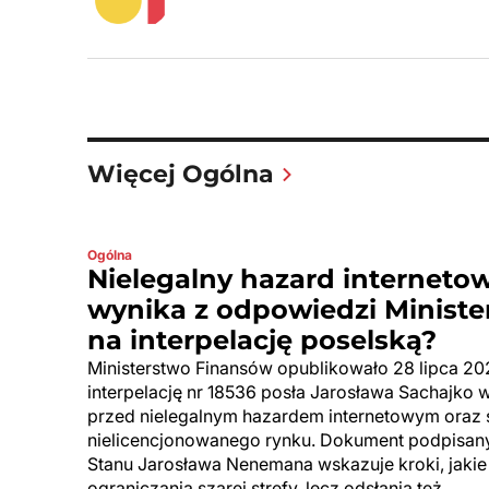
Więcej Ogólna
Ogólna
Nielegalny hazard internetow
wynika z odpowiedzi Minist
na interpelację poselską?
Ministerstwo Finansów opublikowało 28 lipca 2
interpelację nr 18536 posła Jarosława Sachajko 
przed nielegalnym hazardem internetowym oraz st
nielicencjonowanego rynku. Dokument podpisan
Stanu Jarosława Nenemana wskazuje kroki, jakie 
ograniczania szarej strefy, lecz odsłania też…