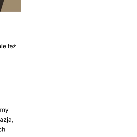
le też
emy
azja,
ch