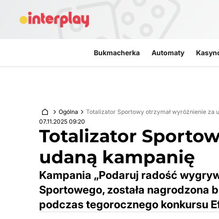
Przejdź do treści
Bukmacherka
Automaty
Kasyn
Ogólna
Totalizator Sportowy otrzymał wyróżnienie za
07.11.2025 09:20
Totalizator Sporto
udaną kampanię
Kampania „Podaruj radość wygrywa
Sportowego, została nagrodzona b
podczas tegorocznego konkursu Ef