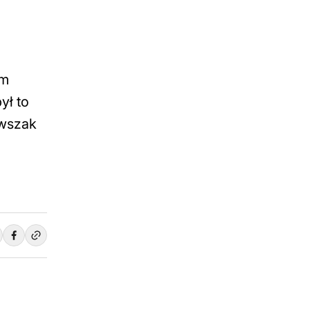
em
ył to
 wszak