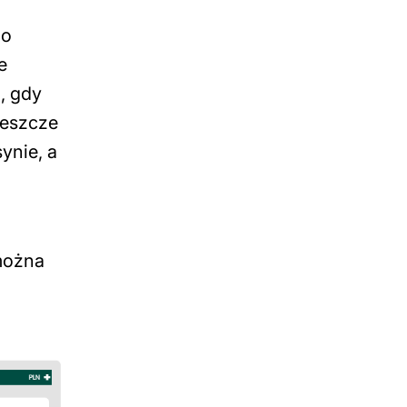
Co
e
, gdy
jeszcze
ynie, a
można