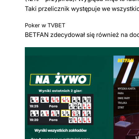
Taki przelicznik występuje we wszystk
Poker w TVBET
BETFAN zdecydował się również na doda