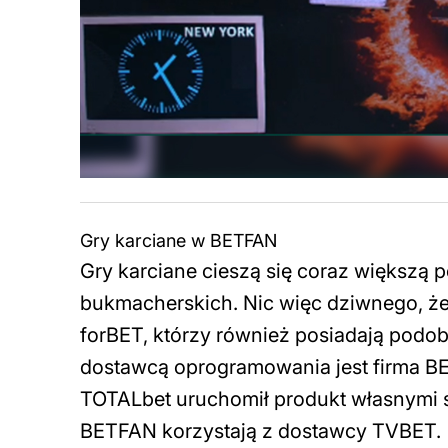
Gry karciane w BETFAN
Gry karciane cieszą się coraz większą 
bukmacherskich. Nic więc dziwnego, ż
forBET, którzy również posiadają podo
dostawcą oprogramowania jest firma B
TOTALbet uruchomił produkt własnymi siła
BETFAN korzystają z dostawcy TVBET.