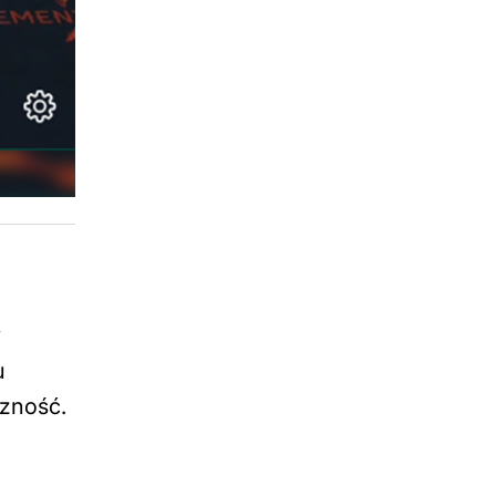
y
u
zność.