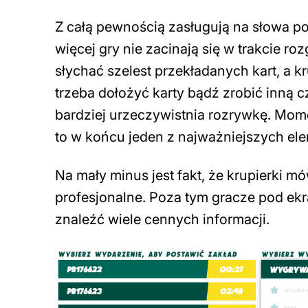
Z całą pewnością zasługują na słowa poc
więcej gry nie zacinają się w trakcie ro
słychać szelest przekładanych kart, a 
trzeba dołożyć karty bądź zrobić inną 
bardziej urzeczywistnia rozrywkę. Mom
to w końcu jeden z najważniejszych el
Na mały minus jest fakt, że krupierki m
profesjonalne. Poza tym gracze pod ek
znaleźć wiele cennych informacji.