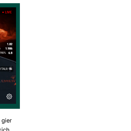
 gier
ich.