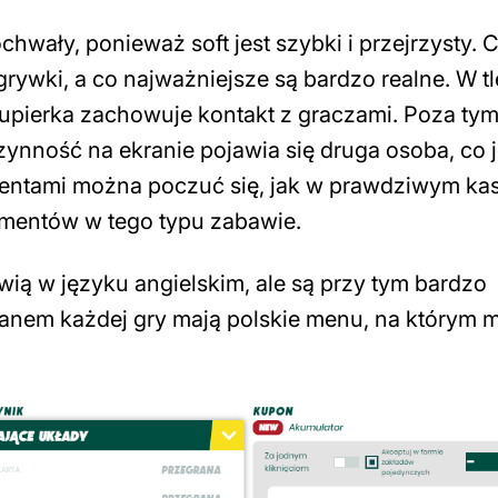
hwały, ponieważ soft jest szybki i przejrzysty. 
zgrywki, a co najważniejsze są bardzo realne. W tl
krupierka zachowuje kontakt z graczami. Poza tym
czynność na ekranie pojawia się druga osoba, co 
entami można poczuć się, jak w prawdziwym kas
ementów w tego typu zabawie.
ówią w języku angielskim, ale są przy tym bardzo
ranem każdej gry mają polskie menu, na którym 