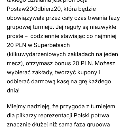
Postaw20Odbierz20, która będzie
obowiązywała przez cały czas trwania fazy
grupowej turnieju. Jej reguły są niezwykle
proste – codziennie stawiając co najmniej
20 PLN w Superbetsach
(kilkuwydarzeniowych zakładach na jeden
mecz), otrzymasz bonus 20 PLN. Możesz
wybierać zakłady, tworzyć kupony i
odbierać darmową kasę na grę każdego
dnia!
Miejmy nadzieję, że przygoda z turniejem
dla piłkarzy reprezentacji Polski potrwa
znacznie dłużej niż sama faza grupowa