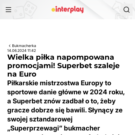
Przejdź do treści
Bukmacherka
14.06.2024 11:42
Wielka piłka napompowana
promocjami! Superbet szaleje
na Euro
Piłkarskie mistrzostwa Europy to
sportowe danie główne w 2024 roku,
a Superbet znów zadbał o to, żeby
gracze dobrze się bawili. Słynący ze
swojej sztandarowej
„Superprzewagi” bukmacher