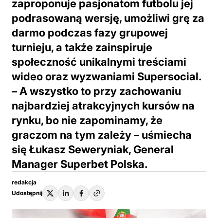
zaproponuje pasjonatom futbolu jej
podrasowaną wersję, umożliwi grę za
darmo podczas fazy grupowej
turnieju, a także zainspiruje
społeczność unikalnymi treściami
wideo oraz wyzwaniami Supersocial.
– A wszystko to przy zachowaniu
najbardziej atrakcyjnych kursów na
rynku, bo nie zapominamy, że
graczom na tym zależy – uśmiecha
się Łukasz Seweryniak, General
Manager Superbet Polska.
redakcja
Udostępnij