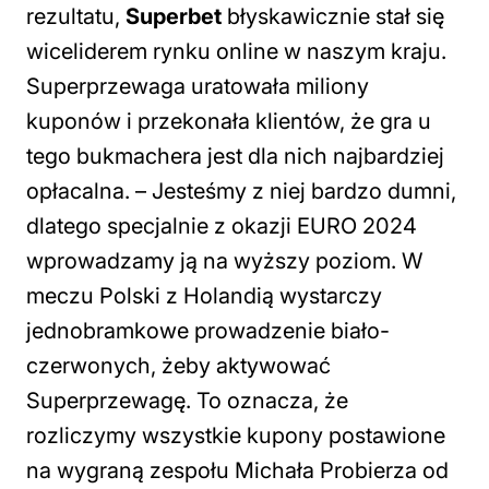
rezultatu,
Superbet
błyskawicznie stał się
wiceliderem rynku online w naszym kraju.
Superprzewaga uratowała miliony
kuponów i przekonała klientów, że gra u
tego bukmachera jest dla nich najbardziej
opłacalna.
– Jesteśmy z niej bardzo dumni,
dlatego specjalnie z okazji EURO 2024
wprowadzamy ją na wyższy poziom. W
meczu Polski z Holandią wystarczy
jednobramkowe prowadzenie biało-
czerwonych, żeby aktywować
Superprzewagę. To oznacza, że
rozliczymy wszystkie kupony postawione
na wygraną zespołu Michała Probierza od