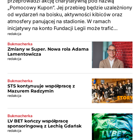
przeprowadzi akcję charytatywną pod nazwą
„Pomocowy Kupon”. Jej przebieg będzie uzależniony
od wydarzeń na boisku, aktywności kibiców oraz
atmosfery panującej na stadionie. W ramach
inicjatywy na konto Fundacji Legii może trafić…
redakcja
Bukmacherka
Zmiany w Super. Nowa rola Adama
Lamentowicza
redakcja
Bukmacherka
STS kontynuuje współpracę z
Mazurem Radzymin
redakcja
Bukmacherka
LV BET kończy współpracę
sponsoringową z Lechią Gdańsk
redakcja