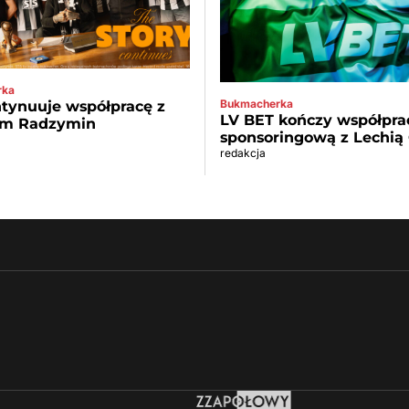
rka
Bukmacherka
tynuuje współpracę z
LV BET kończy współpra
m Radzymin
sponsoringową z Lechią
redakcja