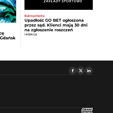
Bukmacherka
Upadłość GO BET ogłoszona
przez sąd. Klienci mają 30 dni
na zgłoszenie roszczeń
cę
redakcja
 Gdańsk