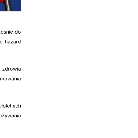
nośnie do
że hazard
a zdrowia
amowania
łoletnich
ażywania