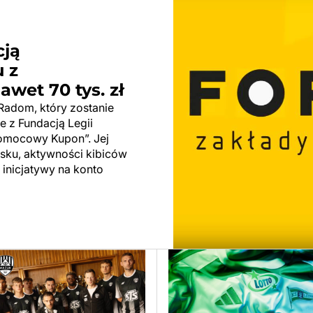
cją
 z
wet 70 tys. zł
adom, który zostanie
e z Fundacją Legii
omocowy Kupon”. Jej
sku, aktywności kibiców
 inicjatywy na konto