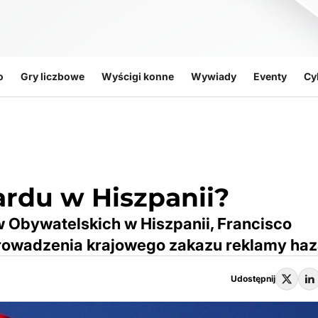
o
Gry liczbowe
Wyścigi konne
Wywiady
Eventy
Cy
rdu w Hiszpanii?
 Obywatelskich w Hiszpanii, Francisco
owadzenia krajowego zakazu reklamy haz
Udostępnij