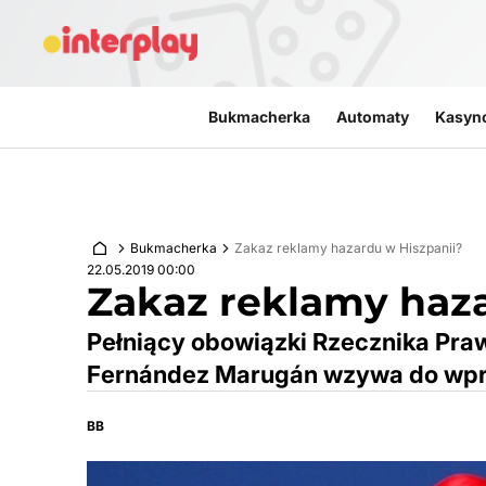
Przejdź do treści
Bukmacherka
Automaty
Kasyn
Bukmacherka
Zakaz reklamy hazardu w Hiszpanii?
22.05.2019 00:00
Zakaz reklamy haza
Pełniący obowiązki Rzecznika Praw
Fernández Marugán wzywa do wpr
BB