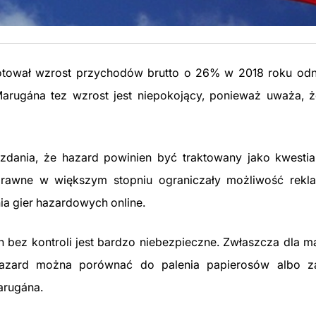
notował wzrost przychodów brutto o 26% w 2018 roku od
arugána tez wzrost jest niepokojący, ponieważ uważa, 
 zdania, że hazard powinien być traktowany jako kwesti
rawne w większym stopniu ograniczały możliwość rekl
ia gier hazardowych online.
bez kontroli jest bardzo niebezpieczne. Zwłaszcza dla ma
 Hazard można porównać do palenia papierosów albo z
arugána.