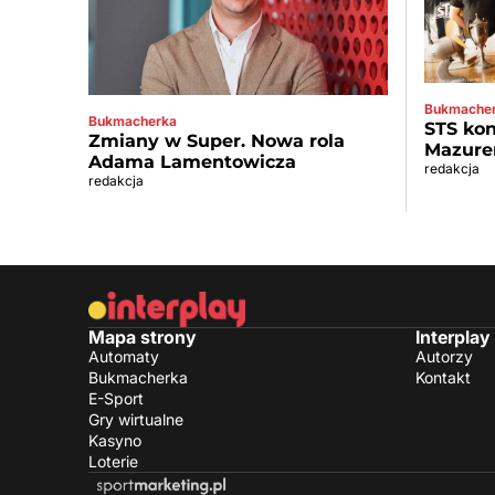
Bukmache
Bukmacherka
STS kon
Zmiany w Super. Nowa rola
Mazure
Adama Lamentowicza
redakcja
redakcja
Mapa strony
Interplay
Automaty
Autorzy
Bukmacherka
Kontakt
E-Sport
Gry wirtualne
Kasyno
Loterie